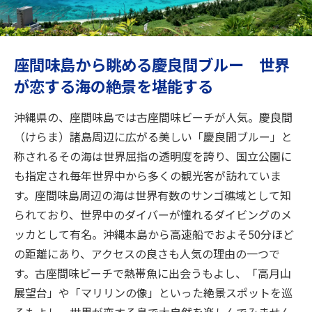
旅のお役立ち情報
ANA サービス
座間味島から眺める慶良間ブルー 世界
が恋する海の絶景を堪能する
閉じる
沖縄県の、座間味島では古座間味ビーチが人気。慶良間
（けらま）諸島周辺に広がる美しい「慶良間ブルー」と
称されるその海は世界屈指の透明度を誇り、国立公園に
も指定され毎年世界中から多くの観光客が訪れていま
す。座間味島周辺の海は世界有数のサンゴ礁域として知
られており、世界中のダイバーが憧れるダイビングのメ
ッカとして有名。沖縄本島から高速船でおよそ50分ほど
の距離にあり、アクセスの良さも人気の理由の一つで
す。古座間味ビーチで熱帯魚に出会うもよし、「高月山
展望台」や「マリリンの像」といった絶景スポットを巡
るもよし、世界が恋する島で大自然を楽しんでみません