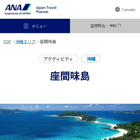
Canada
空席照会・予約
メニュー
TOP
沖縄エリア
座間味島
アクティビティ
沖縄
座間味島
おすすめの旅
旅のアイデア
行き先