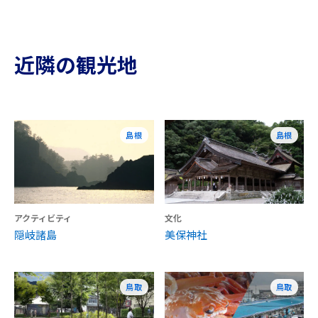
近隣の観光地
島根
島根
アクティビティ
文化
隠岐諸島
美保神社
鳥取
鳥取