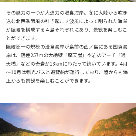
その魅力の一つが大迫力の浸食海岸。冬に大陸から吹き
込む北西季節風の引き起こす波風によって削られた海岸
が隠岐を構成する４島それぞれにあり、景観を楽しむこ
とができます。
隠岐随一の規模の浸食海岸が島前の西ノ島にある国賀海
岸は、落差257ｍの大絶壁「摩天崖」や岩のアーチ「通
天橋」などの奇岩が13kmにわたって続いています。4月
～10月は観光バスと遊覧船が運行しており、陸からも海
上からも景観を楽しむことができます。