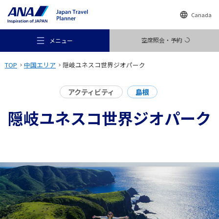
Canada
空席照会・予約
メニュー
TOP
中国エリア
隠岐ユネスコ世界ジオパーク
アクティビティ
島根
隠岐ユネスコ世界ジオパーク
おすすめの旅
旅のアイデア
行き先