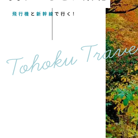
飛行機
と
新幹線
で行く!