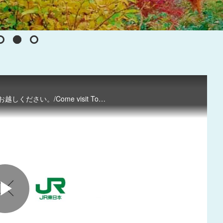
四季折々の美しい自然に囲まれた魅力たっぷりの東北へぜひお越しください。/Come visit Tohoku to enjoy the natural beauty of any season.
P