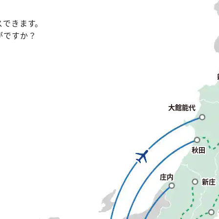
スできます。
がですか？
大館能代
秋田
庄内
新庄