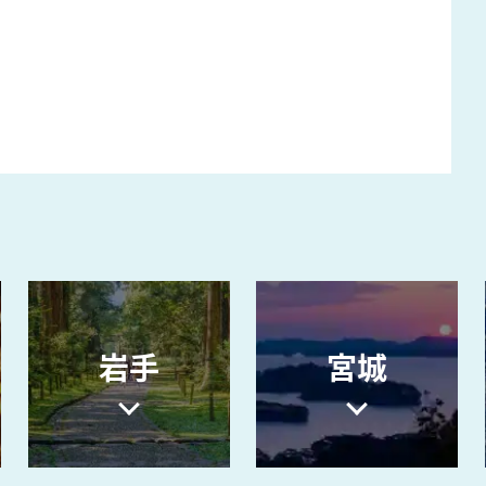
l
a
y
岩手
宮城
V