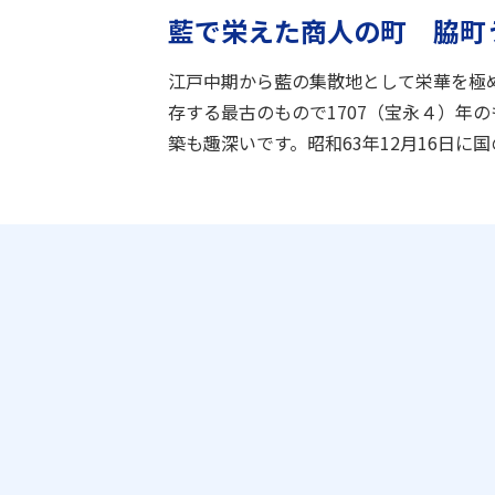
藍で栄えた商人の町 脇町
江戸中期から藍の集散地として栄華を極
存する最古のもので1707（宝永４）年
築も趣深いです。昭和63年12月16日