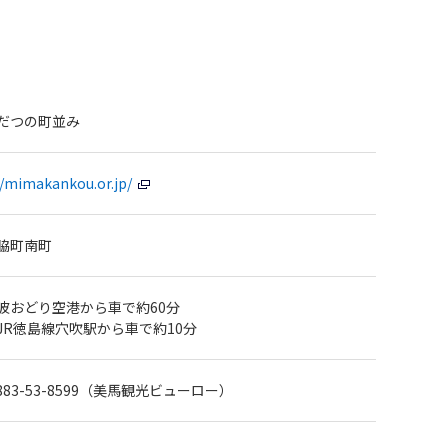
だつの町並み
//mimakankou.or.jp/
脇町南町
波おどり空港から車で約60分
JR徳島線穴吹駅から車で約10分
 0883-53-8599（美馬観光ビューロー）