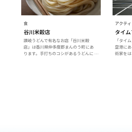
食
アクティ
谷川米穀店
タイム
讃岐うどんで有名なお店「谷川米穀
「タイム
店」は香川県仲多度郡まんのう町にあ
空港にあ
ります。手打ちのコシがあるうどんに
術家をは
生醤油をかけ青唐辛子の薬味をつけて
足跡を残
食べるのが人気の食べ方。讃岐うどん
には世界
の食べ歩きでぜひ立ち寄りたいお店で
土が息づ
す。