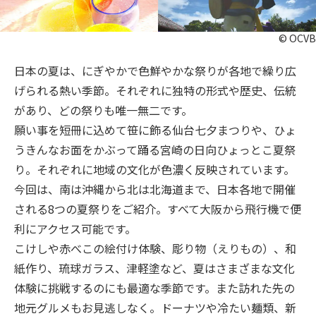
旅のお役立ち情報
© OCVB
ANA サービス
日本の夏は、にぎやかで色鮮やかな祭りが各地で繰り広
げられる熱い季節。それぞれに独特の形式や歴史、伝統
があり、どの祭りも唯一無二です。
閉じる
願い事を短冊に込めて笹に飾る仙台七夕まつりや、ひょ
うきんなお面をかぶって踊る宮崎の日向ひょっとこ夏祭
り。それぞれに地域の文化が色濃く反映されています。
今回は、南は沖縄から北は北海道まで、日本各地で開催
される8つの夏祭りをご紹介。すべて大阪から飛行機で便
利にアクセス可能です。
こけしや赤べこの絵付け体験、彫り物（えりもの）、和
紙作り、琉球ガラス、津軽塗など、夏はさまざまな文化
体験に挑戦するのにも最適な季節です。また訪れた先の
地元グルメもお見逃しなく。ドーナツや冷たい麺類、新