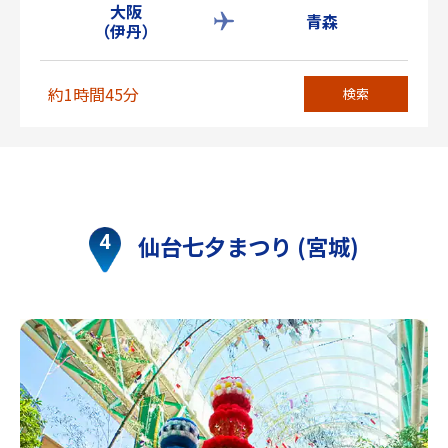
大阪
青森
（伊丹）
約1時間45分
検索
仙台七夕まつり (宮城)