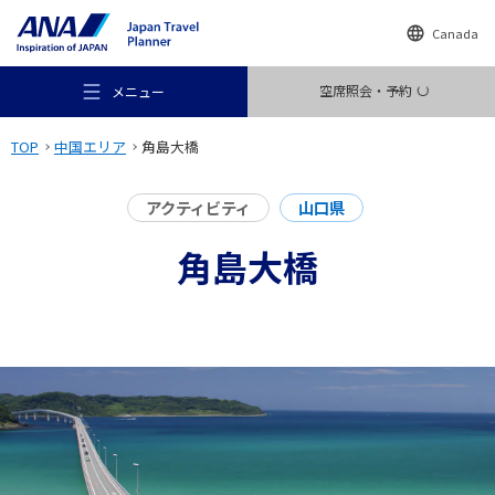
Canada
空席照会・予約
メニュー
TOP
中国エリア
角島大橋
アクティビティ
山口県
角島大橋
おすすめの旅
旅のアイデア
行き先