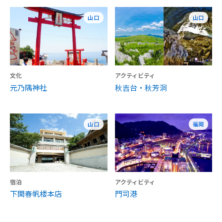
山口
山口
文化
アクティビティ
元乃隅神社
秋吉台・秋芳洞
山口
福岡
宿泊
アクティビティ
下関春帆楼本店
門司港