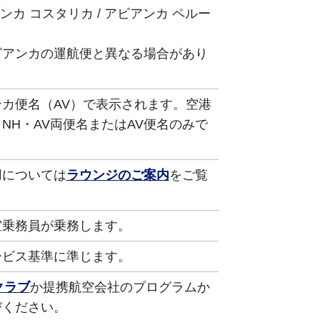
ンカ コスタリカ / アビアンカ​ ペルー
ビアンカの運航便と異なる場合があり
カ便名（AV）で表示されます。空港
NH・AV両便名またはAV便名のみで
用については
ラウンジのご案内
をご覧
室乗務員が乗務します。
ービス基準に準じます。
クラブ
か提携航空会社のプログラムか
びください。