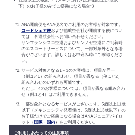
12歳以上16歳以下（メキシコ行きは14歳以上17歳以
下）のお子様のみでご搭乗になる場合*3
*1.
ANA運航便をANA便名でご利用のお客様が対象です。
コードシェア便
および他航空会社が運航する便につい
ては、各運航会社へお問い合わせください。
サンフランシスコ空港およびサンノゼ空港にご到着時
のエスコートサービスについて、一部対象外となる場
合がございます。詳しくはお申込み時にご確認くださ
い。
*2.
サービス対象となる1～3のお客様は、項目が同一
（例:1と1）の組み合わせ、項目が異なる（例:1と2）
組み合わせのいずれも可能です。
ただし、4のお客様については、項目が異なる組み合わ
せ（例:1と4）はご利用できません。
*3.
一部対象外となるサービスがございます。5歳以上11歳
以下（メキシコシティ発着便は、5歳以上13歳以下）の
お子様だけでご搭乗になる場合はANAジュニアパイロ
ット（
国際
・
国内
）をご利用ください。
ご利用にあたっての注意事項