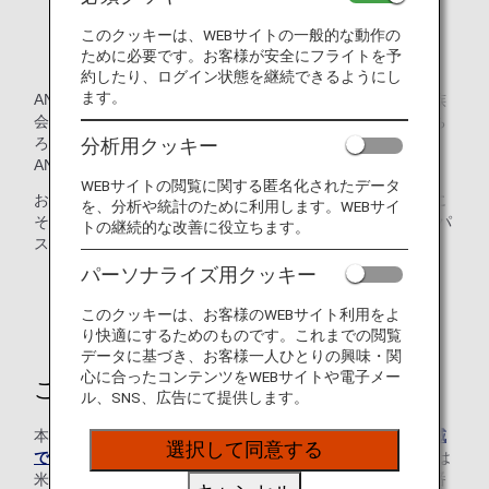
このクッキーは、WEBサイトの一般的な動作の
「ANAカード」デスクのご案内
ために必要です。お客様が安全にフライトを予
約したり、ログイン状態を継続できるようにし
ます。
ANAカード（クレジット機能付き）をお持ちのお客様（家族
会員含む）が対象です。ANAグループ運航便のご予約はもち
分析用クッキー
ろん、マイレージサービスについてのお問い合わせなど、
ANAカードデスクで承ります。
WEBサイトの閲覧に関する匿名化されたデータ
お電話でのご予約・お問い合わせ時には、音声ガイダンスに
を、分析や統計のために利用します。WEBサイ
そって、ANAマイレージクラブお客様番号（10桁）とAMCパ
トの継続的な改善に役立ちます。
スワード（4桁）の入力をお願いしております。
パーソナライズ用クッキー
*AMCパスワード（4桁）は、Webパスワード（8～16
桁）とは異なりますので、ご注意ください。
このクッキーは、お客様のWEBサイト利用をよ
り快適にするためのものです。これまでの閲覧
データに基づき、お客様一人ひとりの興味・関
心に合ったコンテンツをWEBサイトや電子メー
ご利用方法
ル、SNS、広告にて提供します。
本ページに記載がない地域からご連絡いただく場合、
各地域
選択して同意する
でのお問い合わせ・ANA支店のご案内
より、日本または
米国のご予約・お客様サービスセンターに接続される電話番