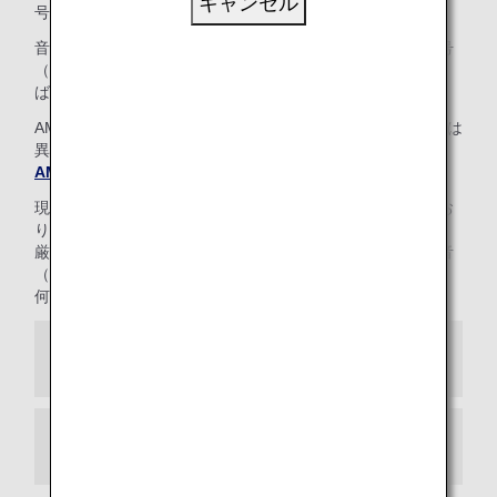
キャンセル
号をご確認のうえ、お問い合わせください。
音声ガイダンスにそって、ANAマイレージクラブお客様番号
（10桁）とAMCパスワード（4桁）を入力していただけれ
ば、ANAカードデスクにおつなぎいたします。
AMCパスワード（4桁）は、Webパスワード（8～16桁）とは
異なりますので、ご注意ください。
AMCパスワードをお忘れの方へ
現在、カスタマーサポートの一部を在宅勤務にて運用してお
ります。
厳重な管理のもと対応を行っておりますが、通話中に生活音
（インターホン等）が聞こえる場合がございます。
何卒ご理解とご了承を賜りますようお願い申し上げます。
日本からの場合
その他地域からの場合