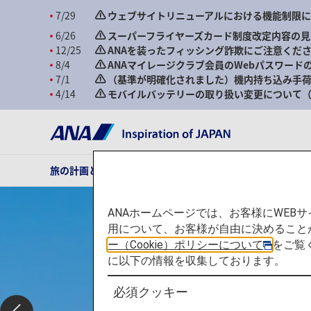
7/29
ウェブサイトリニューアルにおける機能制限
6/26
スーパーフライヤーズカード制度改定内容の見
12/25
ANAを装ったフィッシング詐欺にご注意くだ
8/4
ANAマイレージクラブ会員のWebパスワード
7/1
（基準が明確化されました）機内持ち込み手荷
4/14
モバイルバッテリーの取り扱い変更について（2
旅の計画とご予約
ご旅行の準備
ANAがお約束する体
ANAホームページでは、お客様にWE
用について、お客様が自由に決めること
ー（Cookie）ポリシーについて
をご覧
に以下の情報を収集しております。
必須クッキー