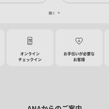
閉じる
運賃タイプ指定なし
開く
復路出発日および時間帯
オンライン
お手伝いが必要な
日付を選択
チェックイン
お客様
時間帯指定なし
経由地および乗り継ぎ所要時間を
ANAからのご案内