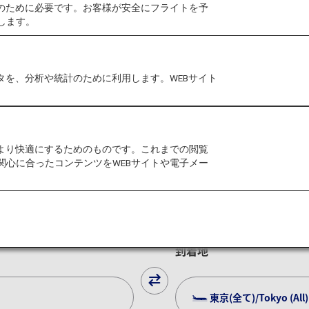
作のために必要です。お客様が安全にフライトを予
します。
タを、分析や統計のために利用します。WEBサイト
認
チェックイン
ンタカー
をより快適にするためのものです。これまでの閲覧
関心に合ったコンテンツをWEBサイトや電子メー
往復
片道
到着地
東京(全て)/Tokyo (All)