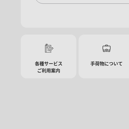
複数都市で検索
エコノミークラス
往復で異なるクラスで検索
ご利用条件
往路出発日および時間帯
各種サービス
手荷物について
日付を選択
ご利用案内
時間帯指定なし
経由地および乗り継ぎ所要時間を追加する
1人