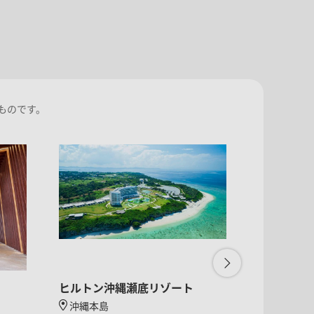
ものです。
ヒルトン沖縄瀬底リゾート
ハイアット
垣アイラン
沖縄本島