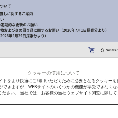
について
直しに関するご案内
さい
の定期的な更新のお願い
物および身の回り品に関するお願い（2026年7月1日搭乗分より）
026年4月24日搭乗分より）
Switze
験
ANAマイレージクラブ
クッキーの使用について
東京の先へ、追加運賃なしで広がる旅を 諸条件あり 詳細はこちら
Bサイトをより快適にご利用いただくために必要となるクッキー
ができますが、WEBサイトのいくつかの機能が享受できなくな
ください。 当社では、お客様の当社ウェブサイト閲覧に際し