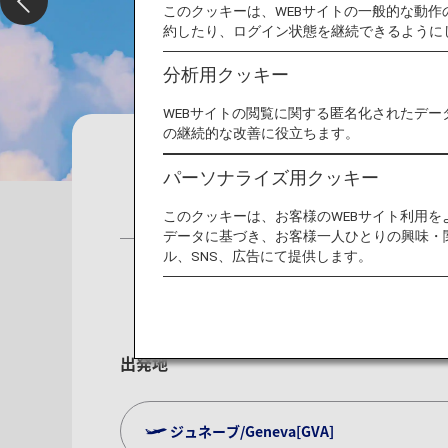
このクッキーは、WEBサイトの一般的な動
約したり、ログイン状態を継続できるように
分析用クッキー
WEBサイトの閲覧に関する匿名化されたデー
の継続的な改善に役立ちます。
予約
運航状況
予約確
パーソナライズ用クッキー
航空券
特典航空券
ホテル
レ
このクッキーは、お客様のWEBサイト利用
データに基づき、お客様一人ひとりの興味・
ル、SNS、広告にて提供します。
出発地
ジュネーブ/Geneva[GVA]