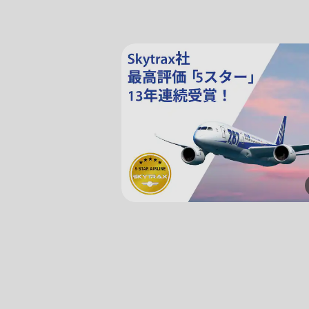
前後3日の運賃を検索
・表示金額は選択いただいた条件でのもっともおトクな運賃
・表示金額と空席状況は最新ではない場合があります。[検索
・「＊」は現在金額が確認できない都市・日付となります。
・表示金額には、運賃、
燃油特別付加運賃
、
航空保険特別料
・複数空港がある都市においては、複数空港の中でのおトク