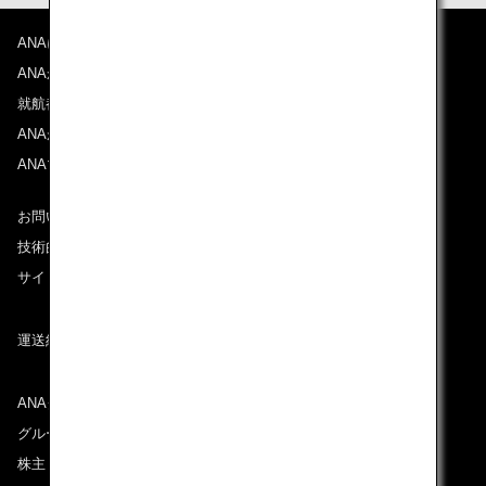
ANAについて
ANAからのお知らせ
就航都市
ANAがお約束する体験
ANAマイレージクラブ
お問い合わせ
技術的なお問い合わせ（推奨環境）
サイトマップ
運送約款
ANAグループについて
グループ企業一覧
株主・投資家情報