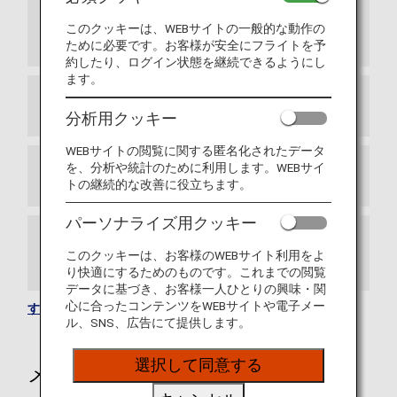
提携航空会社情報スイスインターナショナル
エアラインズが日本とスイス間の新路線を開
このクッキーは、WEBサイトの一般的な動作の
通しました
ために必要です。お客様が安全にフライトを予
約したり、ログイン状態を継続できるようにし
ます。
アドリア航空（JP）との提携終了について
分析用クッキー
WEBサイトの閲覧に関する匿名化されたデータ
を、分析や統計のために利用します。WEBサイ
ANAマイレージクラブご利用条件の更新
トの継続的な改善に役立ちます。
パーソナライズ用クッキー
ANA国際線プレミアムエコノミーの特典の予
このクッキーは、お客様のWEBサイト利用をよ
約を開始しました。
り快適にするためのものです。これまでの閲覧
データに基づき、お客様一人ひとりの興味・関
心に合ったコンテンツをWEBサイトや電子メー
すべてのお知らせを見る
ル、SNS、広告にて提供します。
選択して同意する
メールサービスのご案内