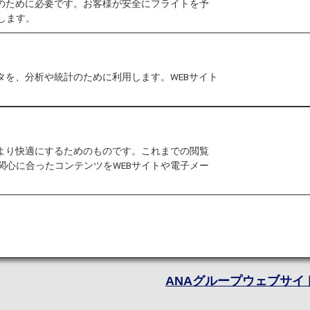
作のために必要です。お客様が安全にフライトを予
します。
ANAは、お客様にとっ
様と世界を繋ぐよう取り
において、ファーストク
タを、分析や統計のために利用します。WEBサイト
ミークラス、エコノミー
えており、お客様独自の
す。
をより快適にするためのものです。これまでの閲覧
スター アライアンス加盟
関心に合ったコンテンツをWEBサイトや電子メー
社と提携し、アジア、欧
約50の国内空港に就航
も、世界を巡る旅へのご
ることは誇らしく、喜ば
できていますか。
ANAグループウェブサイ