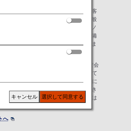
て雲に浮かぶ小さなオアシスとなって、お客
組んでいます。そのため当社の航空機全般
ラス、ビジネスクラス、プレミアムエコノ
クラスといった様々な客室オプションを備
ニーズにまさに最適なご選択をいただけま
航空会社として、当社は35を超える航空会
州と北米の42におよぶ海外の空港、そして
しています。そこで、長期休暇の海外旅行に
出発にも、お客様を目的の地へお連れでき
キャンセル
選択して同意する
しいことです。ANAで行く空の旅の準備は
トへ