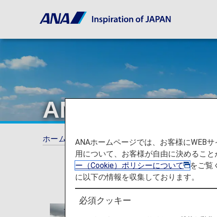
ANAについて
ホーム
ANAがお約束する体験
ANAについ
ANAホームページでは、お客様にWE
用について、お客様が自由に決めること
ー（Cookie）ポリシーについて
をご覧
に以下の情報を収集しております。
必須クッキー