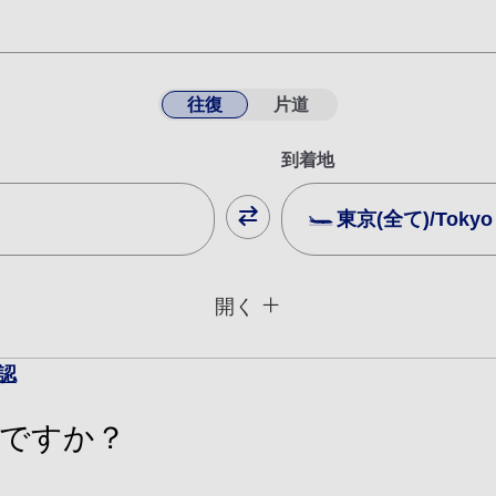
往復
片道
到着地
東京(全て)/Tokyo (
閉じる
運賃タイプ指定なし
開く
用条件
認
復路出発日および時間帯
ですか？
日付を選択