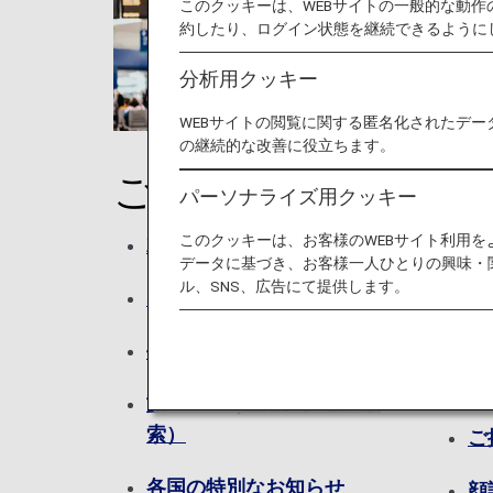
このクッキーは、WEBサイトの一般的な動
約したり、ログイン状態を継続できるように
分析用クッキー
WEBサイトの閲覧に関する匿名化されたデー
の継続的な改善に役立ちます。
ご旅行の前に
空
パーソナライズ用クッキー
このクッキーは、お客様のWEBサイト利用
就航都市
空
データに基づき、お客様一人ひとりの興味・
動
ル、SNS、広告にて提供します。
オンラインチェックイン
ラ
手荷物
空
旅CUBE（空港アクセス検
索）
ご
各国の特別なお知らせ
顔