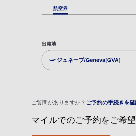
航空券
出発地
ジュネーブ/Geneva[GVA]
複数都市で検索
エコノミークラス
往復で異なるクラスで検索
ご利
ご質問がありますか？
ご予約の手続きを確
往路出発日および時間帯
マイルでのご予約をご希望
日付を選択