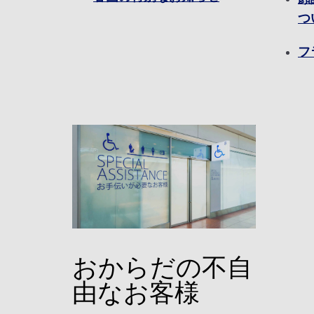
つ
フ
おからだの不自
由なお客様