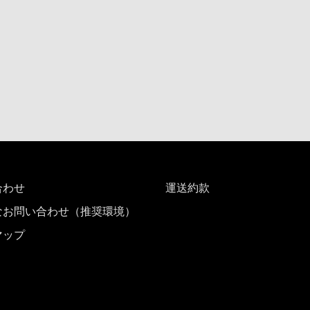
時間帯指定なし
加する
経由地および乗り継ぎ所
プロモーションコード
合わせ
運送約款
運賃となります。
なお問い合わせ（推奨環境）
検索する]ボタンより最新の空席照会結果をご確認ください。
マップ
す。空席照会結果画面にて最新の情報をご確認ください。
別料金
、その他の各種税金、料金などが含まれます。発券時に再計算するため、変動
トクな運賃が表示される場合があります。