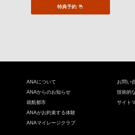
時間帯指定なし
特典予約
経由地および乗り継ぎ所要時間を追
1人
前後3日の運賃を検索
ANAについて
お問い
ANAからのお知らせ
・表示金額は選択いただいた条件でのもっともおトクな
技術的
・表示金額と空席状況は最新ではない場合があります。[
就航都市
サイト
・「＊」は現在金額が確認できない都市・日付となりま
・表示金額には、運賃、
燃油特別付加運賃
、
航空保険特
ANAがお約束する体験
・複数空港がある都市においては、複数空港の中でのお
ANAマイレージクラブ