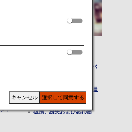
ご到着後に
日本到着後の移動手段：バ
ス・鉄道・タクシー手配
ANAマイレージクラブ会員
の事後マイル登録
キャンセル
選択して同意する
メント
破損、紛失および忘れ物