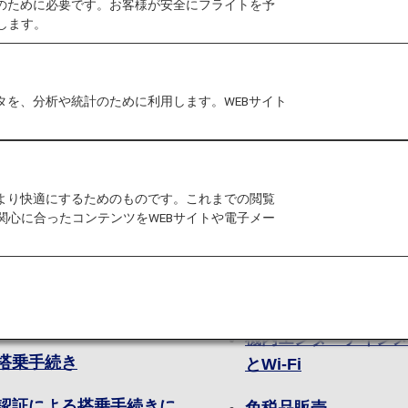
作のために必要です。お客様が安全にフライトを予
します。
タを、分析や統計のために利用します。WEBサイト
港
機内で
をより快適にするためのものです。これまでの閲覧
港でのご搭乗手続きと自
シート一覧
関心に合ったコンテンツをWEBサイトや電子メー
チェックイン機
シートマップ
ウンジ
機内食・ドリンク
港と都市に関する情報
機内エンターテイン
搭乗手続き
とWi-Fi
認証による搭乗手続きに
免税品販売