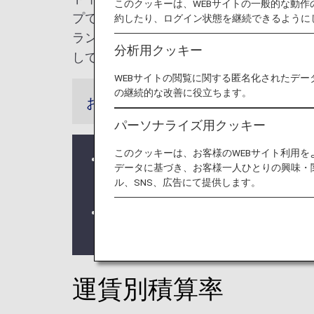
このクッキーは、WEBサイトの一般的な動
プで最大の航空会社です。4大陸73カ国の
約したり、ログイン状態を継続できるように
ランクフルト（アム・マイン）、ミュンヘ
分析用クッキー
しています。
WEBサイトの閲覧に関する匿名化されたデー
の継続的な改善に役立ちます。
お知らせ
パーソナライズ用クッキー
このクッキーは、お客様のWEBサイト利用
ルフトハンザ シティ航空（VL）運航便
データに基づき、お客様一人ひとりの興味・
よりマイル積算対象となります。
ル、SNS、広告にて提供します。
ルフトハンザ便名の列車は2019年2
す。
運賃別積算率