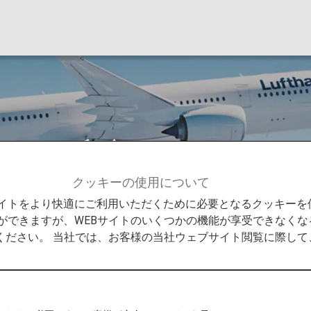
イツ航空（LH）
クッキーの使用について
社
ルフトハンザ ドイツ航空（LH）
Bサイトをより快適にご利用いただくために必要となるクッキー
ができますが、WEBサイトのいくつかの機能が享受できなくな
ください。 当社では、お客様の当社ウェブサイト閲覧に際し
航空（LH）
 ドイツ航空は、ルフトハンザグルー