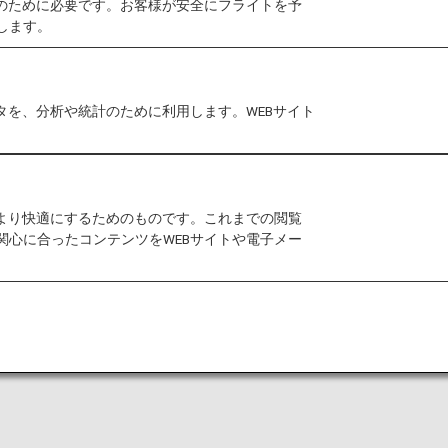
作のために必要です。お客様が安全にフライトを予
165カ所の目的地へ就航しており、フ
します。
ン、デュッセルドルフにハブ空港を有
タを、分析や統計のために利用します。WEBサイト
をより快適にするためのものです。これまでの閲覧
も2025年11月12日（水）出発分
関心に合ったコンテンツをWEBサイトや電子メー
月1日よりマイル積算対象となりま