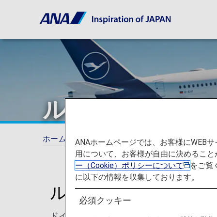
ルフトハンザ ド
ホーム
ANAマイレージクラブ
提携航空会
ANAホームページでは、お客様にWE
用について、お客様が自由に決めること
ー（Cookie）ポリシーについて
をご覧
に以下の情報を収集しております。
ルフトハンザ ドイツ
必須クッキー
ドイツのケルンに本社を持つルフトハンザ