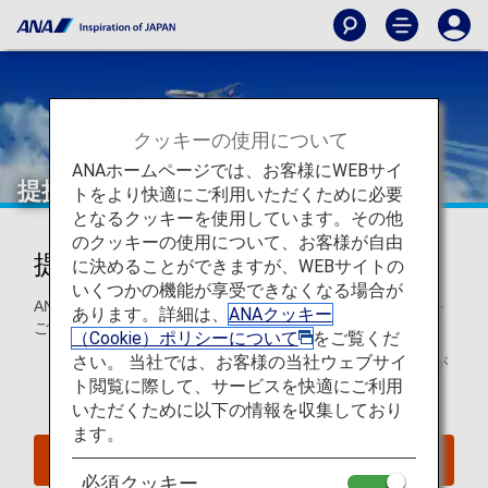
クッキーの使用について
ANAホームページでは、お客様にWEBサイ
提携航空会社特典航空券
トをより快適にご利用いただくために必要
となるクッキーを使用しています。その他
のクッキーの使用について、お客様が自由
提携航空会社でマイルをご利用
に決めることができますが、WEBサイトの
いくつかの機能が享受できなくなる場合が
ANAマイレージクラブ会員は世界の提携航空会社でマイルを
あります。詳細は、
ANAクッキー
ご利用になれます。
（Cookie）ポリシーについて
をご覧くだ
さい。 当社では、お客様の当社ウェブサイ
こちらのページは
2025年6月23日までの予約・発券分
が
ト閲覧に際して、サービスを快適にご利用
対象になります。
いただくために以下の情報を収集しており
ます。
2025年6月24日以降の予約・発券分の方はこちら
必須クッキー