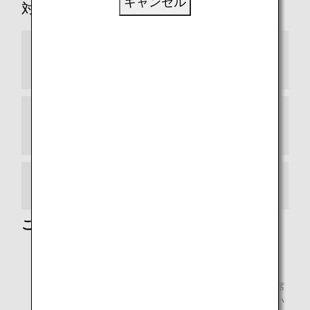
キャンセル
対象便
スター アライアンス加盟航空会社（2024年9
月現在）
スター アライアンス コネクティングパートナ
ー
提携航空会社
ご注意
エチオピア航空、南アフリカ航空、シンガポール航空、
ユーロウィングス、ヴァージンアトランティック航空、
ヴァージン・オーストラリア航空をご利用の場合、座席
を必要としない幼児旅客の航空券をご購入いただけない