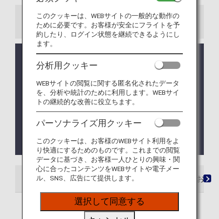
このクッキーは、WEBサイトの一般的な動作の
お知らせ
ために必要です。お客様が安全にフライトを予
約したり、ログイン状態を継続できるようにし
ます。
システム調整のため停止しておりました、特典航空
分析用クッキー
券を払い戻す際の取消手数料のクレジットカード決
済について、2026年1月27日よりサービスを再開い
WEBサイトの閲覧に関する匿名化されたデータ
たします。（2026年1月27日更新）
を、分析や統計のために利用します。WEBサイ
トの継続的な改善に役立ちます。
2025年6月24日（火）以降のご予約・発券分より、
ANA国際線・提携航空会社特典航空券に新たなサー
パーソナライズ用クッキー
ビスの追加と一部サービスの変更があります。詳し
くは
ANAマイレージクラブ会員サービスの各種取り
このクッキーは、お客様のWEBサイト利用をよ
扱い
をご確認ください。
り快適にするためのものです。これまでの閲覧
データに基づき、お客様一人ひとりの興味・関
心に合ったコンテンツをWEBサイトや電子メー
ル、SNS、広告にて提供します。
ご利用条件
ゾーン・必要マイルチャート
お申
選択して同意する