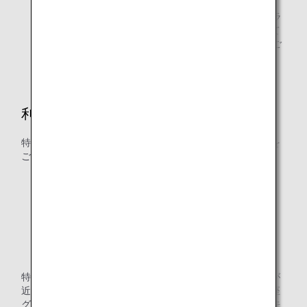
ANAカードファミリーマイルおよびANAマイレージクラ
ブファミリーアカウントサービス（AFA）に参加されて
いるご家族は、特典交換に必要なマイル数を合算してご
利用いただけます。
利用可能マイル口座グループ
特典航空券の交換には以下のマイル口座グループのマイルを
ご利用いただけます。
グループ1（通常マイル）
グループ2（期間限定マイル）
グループ3（用途・期間限定マイル）
グループ4（航空関連サービス・期間限定マイル）
特典交換に必要なマイルは、減算時に口座にある有効期限が
近いものから順に自動的に使用されます。異なるマイル口座
グループに同じ有効期限のマイルがある場合は、以下の優先