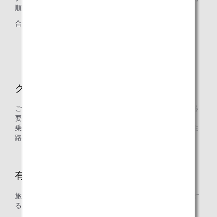
順位で自動的に合算して使用されます。
合算の優先順位：グループ4→3→2→1
* 各グループの違いは、「
マイル口座グループとは
」よ
りご確認ください。
クラス混在
ご搭乗のクラスが複数ある場合は、往路・復路それぞれに必
要なマイル数の2分の1を適用します。
乗り継ぎのある旅程で、複数のクラスが混在する場合は、往
路・復路それぞれに上位クラスのマイル数を適用します。
有効期間
旅行開始日から1年間（新規発券から1年以内に旅行を開始す
ることが必要です）