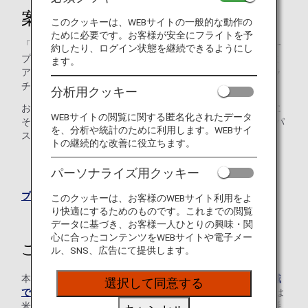
案内
このクッキーは、WEBサイトの一般的な動作の
ために必要です。お客様が安全にフライトを予
「ANAプラチナサービス」メンバーが対象です。ANAグルー
約したり、ログイン状態を継続できるようにし
プ運航便のご予約はもちろん、マイレージサービス、プレミ
ます。
アムメンバーサービスについてのお問い合わせなど、「プラ
チナサービス」デスクで承ります。
分析用クッキー
お電話でのご予約・お問い合わせ時には、音声ガイダンスに
WEBサイトの閲覧に関する匿名化されたデータ
そって、ANAマイレージクラブお客様番号（10桁）とAMCパ
を、分析や統計のために利用します。WEBサイ
スワード（4桁）の入力をお願いしております。
トの継続的な改善に役立ちます。
*AMCパスワード（4桁）は、Webパスワード（8～16
パーソナライズ用クッキー
桁）とは異なりますので、ご注意ください。
プレミアムメンバーサービスについて
このクッキーは、お客様のWEBサイト利用をよ
り快適にするためのものです。これまでの閲覧
データに基づき、お客様一人ひとりの興味・関
心に合ったコンテンツをWEBサイトや電子メー
ご利用方法
ル、SNS、広告にて提供します。
本ページに記載がない地域からご連絡いただく場合、
各地域
選択して同意する
でのお問い合わせ・ANA支店のご案内
より、日本または
米国のご予約・お客様サービスセンターに接続される電話番