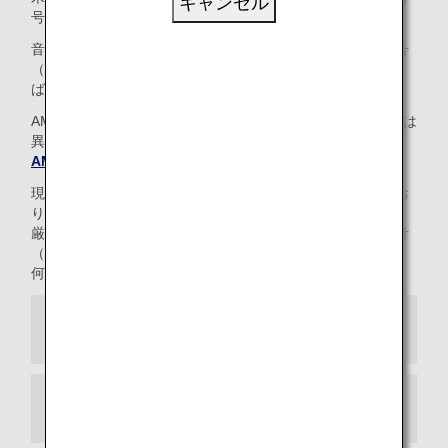
キャンセル
号をご確認のうえ、お問い合わせください。
音声ガイダンスにそって、ANAマイレージクラブお客様番号
（10桁）とAMCパスワード（4桁）を入力していただけれ
ば、「プラチナサービス」デスクにおつなぎいたします。
AMCパスワード（4桁）は、Webパスワード（8～16桁）とは
異なりますので、ご注意ください。
AMCパスワードをお忘れの方へ
現在、カスタマーサポートの一部を在宅勤務にて運用してお
ります。
厳重な管理のもと対応を行っておりますが、通話中に生活音
（インターホン等）が聞こえる場合がございます。
何卒ご理解とご了承を賜りますようお願い申し上げます。
日本からの場合
米州地区からの場合