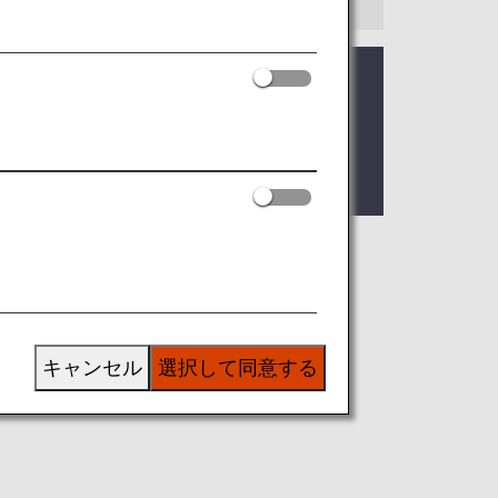
ーパーフライヤーズ会員手帳・カレンダ
ーフライヤーズ会
手帳とレフィル
キャンセル
選択して同意する