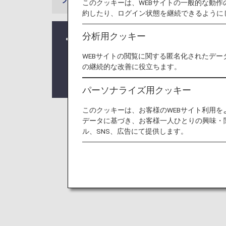
このクッキーは、WEBサイトの一般的な動
約したり、ログイン状態を継続できるように
分析用クッキー
平素よりANAグループをご愛顧いた
「ダイヤモンドサービス」「プラチ
WEBサイトの閲覧に関する匿名化されたデー
ーのサービスにつきまして、以下の
の継続的な改善に役立ちます。
何卒ご理解いただきますよう、よろ
パーソナライズ用クッキー
このクッキーは、お客様のWEBサイト利用
データに基づき、お客様一人ひとりの興味・
ダイアリ
ル、SNS、広告にて提供します。