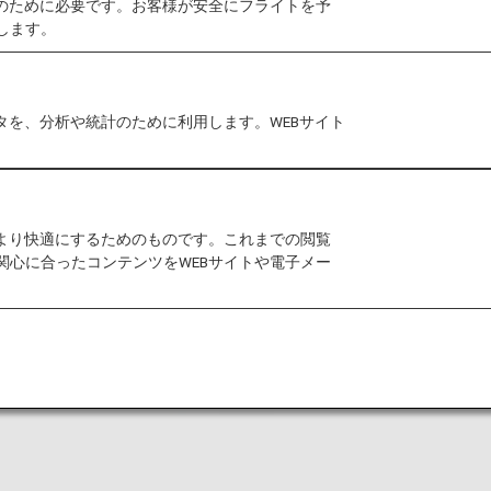
作のために必要です。お客様が安全にフライトを予
します。
だき、誠にありがとうございます。
ナサービス」ダイアリー・カレンダーのプレゼント、ス
タを、分析や統計のために利用します。WEBサイト
とおりサービスを終了させていただきます。
しくお願いいたします。
をより快適にするためのものです。これまでの閲覧
関心に合ったコンテンツをWEBサイトや電子メー
ー
卓上カレンダー
スーパ
員限定