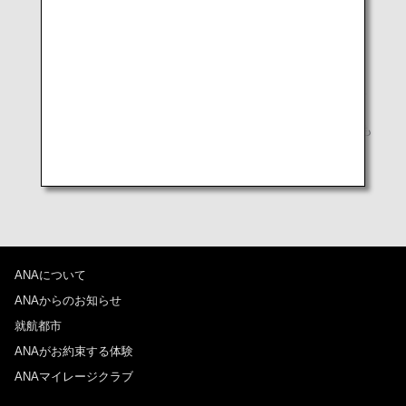
れなどによりお客様ご自身、また他のお客様の怪我に繋
がる可能性もありますため、航空機の窓やシェード等に
機器を取り付けてのご使用はお控えください。
* オイルタンク式ライター、葉巻用ライター、プリミキ
シングライター（ターボライター、ジェットライター、
ブルーフレームライター等）は、機内へのお持ち込みも
お預かりもできません。
* ライターの置き忘れにご注意ください。
ANAについて
ANAからのお知らせ
就航都市
ANAがお約束する体験
ANAマイレージクラブ