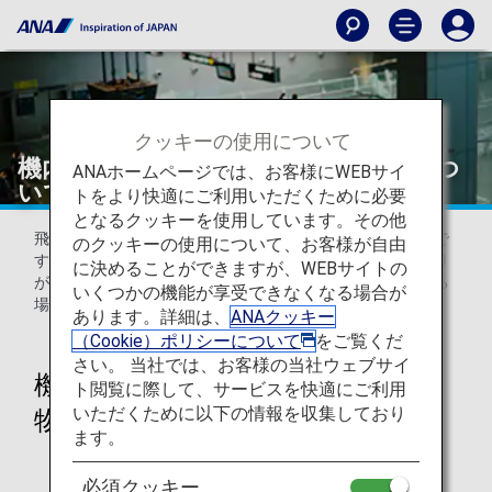
クッキーの使用について
機内持ち込みに注意が必要な手荷物につ
ANAホームページでは、お客様にWEBサイ
いて（日本国内線）
トをより快適にご利用いただくために必要
となるクッキーを使用しています。その他
飛行機内へのお持ち込みにご注意が必要な手荷物のご案内で
のクッキーの使用について、お客様が自由
す。キャリーバッグやスーツケースは、収納スペースに限り
に決めることができますが、WEBサイトの
がございますので規定サイズ内でもお持ち込みをご遠慮する
いくつかの機能が享受できなくなる場合が
場合がございます。
あります。詳細は、
ANAクッキー
（Cookie）ポリシーについて
をご覧くだ
さい。 当社では、お客様の当社ウェブサイ
機内持ち込みに注意が必要な手荷
ト閲覧に際して、サービスを快適にご利用
いただくために以下の情報を収集しており
物の例
ます。
必須クッキー