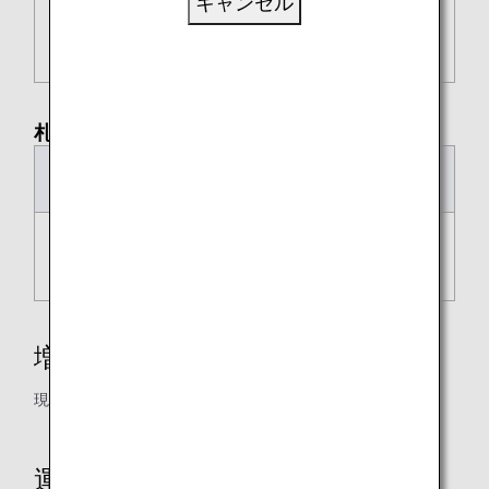
キャンセル
2026年9月
ANA 1401
6:40
8:10
19日
札幌（新千歳）⇒ 東京（羽田）
日付
便名
出発時刻
到着時刻
2026年9月
ANA 1402
8:55
10:30
19日
増便路線
現在、増便の設定はございません。
運航状況について