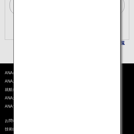
東京(全て)/Tokyo (All)[TYO]
複数都市で検索
閉じる
エコノミークラス
開く
往復で異なるクラスで検索
運賃タイプ指定なし
ANA日本国内線運賃一覧
ご利用条件
往路出発日および時間帯
ANAについて
日付を選択
ANAからのお知らせ
就航都市
時間帯指定なし
ANAがお約束する体験
ANAマイレージクラブ
経由地および乗り継ぎ所要時間を追加する
お問い合わせ
技術的なお問い合わせ（推奨環境）