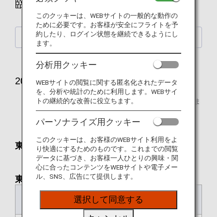
臨時便路線
このクッキーは、WEBサイトの一般的な動作の
ために必要です。お客様が安全にフライトを予
約したり、ログイン状態を継続できるようにし
2026年9月搭乗分
ます。
分析用クッキー
2026年9月搭乗分
WEBサイトの閲覧に関する匿名化されたデータ
を、分析や統計のために利用します。WEBサイ
トの継続的な改善に役立ちます。
* 「⇔」は2区間における発着、「⇒」は行き先を表しま
す。
パーソナライズ用クッキー
このクッキーは、お客様のWEBサイト利用をよ
東京（羽田）⇔ 札幌（新千歳）
り快適にするためのものです。これまでの閲覧
データに基づき、お客様一人ひとりの興味・関
心に合ったコンテンツをWEBサイトや電子メー
ル、SNS、広告にて提供します。
東京（羽田）⇒ 札幌（新千歳）
選択して同意する
日付
便名
出発時刻
到着時刻