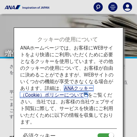
クッキーの使用について
ANAホームページでは、お客様にWEBサイ
増便・臨時便のお知らせ（日本国内線）
トをより快適にご利用いただくために必要
となるクッキーを使用しています。その他
さまざまな需要にお応えし、ANA日本国内線の増便・臨時便
のクッキーの使用について、お客様が自由
を設定いたしました。
に決めることができますが、WEBサイトの
いくつかの機能が享受できなくなる場合が
2026年6月24日時点
あります。詳細は、
ANAクッキー
平素よりANAをご利用いただき誠にありがとうございます。
（Cookie）ポリシーについて
をご覧くだ
このたび、2026年9月搭乗分の臨時便を運航することとなり
さい。 当社では、お客様の当社ウェブサイ
ました。
ト閲覧に際して、サービスを快適にご利用
ご予約についてはANAウェブサイトにてお手続きいただけま
いただくために以下の情報を収集しており
す。
ます。
必須クッキー