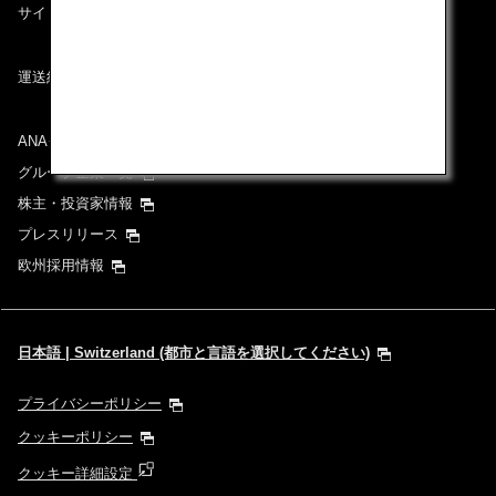
復路出発日および時間帯
サイトマップ
日付を選択
運送約款
時間帯指定なし
ANAグループについて
グループ企業一覧
経由地および乗り継ぎ所要時間を追加する
株主・投資家情報
プレスリリース
欧州採用情報
1人
日本語 | Switzerland (都市と言語を選択してください)
プロモーションコードについて
プライバシーポリシー
クッキーポリシー
前後3日の運賃を検索
クッキー詳細設定
・表示金額は選択いただいた条件でのもっともおトクな運賃となりま