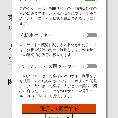
このクッキーは、WEBサイトの一般的な動作の
ために必要です。お客様が安全にフライトを予
東京発着路線
約したり、ログイン状態を継続できるようにし
ます。
羽田空港⇔成田空港の変更が可能です。
分析用クッキー
WEBサイトの閲覧に関する匿名化されたデータ
大阪発着路線
を、分析や統計のために利用します。WEBサイ
トの継続的な改善に役立ちます。
伊丹空港⇔関西空港⇔神戸空港⇔伊丹空港の変更が可能で
す。
パーソナライズ用クッキー
このクッキーは、お客様のWEBサイト利用をよ
関連ページ
り快適にするためのものです。これまでの閲覧
データに基づき、お客様一人ひとりの興味・関
心に合ったコンテンツをWEBサイトや電子メー
悪天候などが理由の変更・払い戻し
ル、SNS、広告にて提供します。
機材故障などが理由の変更・払い戻し
選択して同意する