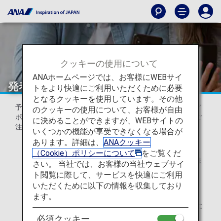
クッキーの使用について
ANAホームページでは、お客様にWEBサイ
発着空港の変更について（日本国内線）
トをより快適にご利用いただくために必要
となるクッキーを使用しています。その他
予約変更ができる運賃において以下の路線では、マルチエア
のクッキーの使用について、お客様が自由
ポート間の相互利用が可能です。ご利用の際は以下の点にご
に決めることができますが、WEBサイトの
注意ください。
いくつかの機能が享受できなくなる場合が
あります。詳細は、
ANAクッキー
当該路線に運航便がある場合に限ります。
（Cookie）ポリシーについて
をご覧くだ
空港間の移動に伴う交通費は、お客様のご負担となりま
さい。 当社では、お客様の当社ウェブサイ
す。
ト閲覧に際して、サービスを快適にご利用
いただくために以下の情報を収集しており
各運賃の適用条件は、運賃一覧にてご確認ください。
ます。
発着空港の変更に伴い、旅客施設使用料が異なる場合に
は、差額を申し受け（または払い戻し）ます。
必須クッキー