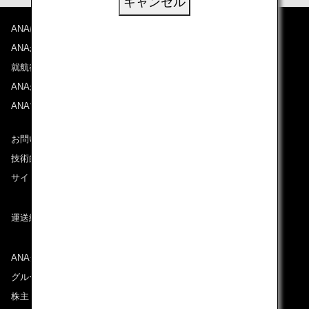
キャンセル
ANAについて
ANAからのお知らせ
就航都市
ANAがお約束する体験
ANAマイレージクラブ
お問い合わせ
技術的なお問い合わせ（推奨環境）
サイトマップ
運送約款
ANAグループについて
グループ企業一覧
株主・投資家情報