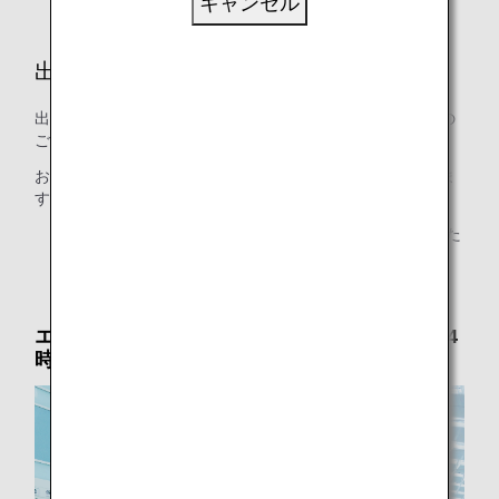
キャンセル
出発空港で
出発時に搭乗口までのご案内や到着時のお出迎えの方までの
ご案内など、必要なお手伝いを伺います。
お見送りの方に搭乗口までお付き添いいただくことができま
すので、ご希望のお客様は空港係員にお知らせください。
* 搭乗口までのお付き添いは、保安上1名様とさせていた
だきます。
エアポートサポート：お電話で要予約（出発24
時間前まで）