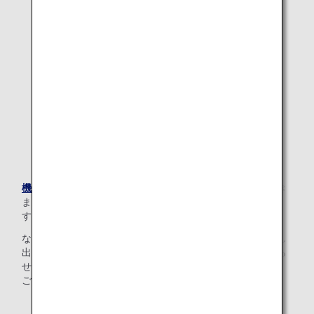
機内持ち込みサイズ
を超える歩行器は、客室への収納ができ
ません。搭乗手続き時にカウンターにてお預かりいたしま
す。
なお、空港内での移動用の歩行車（ハンディウォーク）貸し
出しも行っております。ご希望される場合は係員までお知ら
せください。（貸し出し歩行車は数に限りがありますので、
ご希望に添えない場合もございます。）