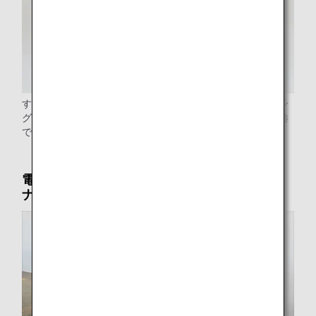
すべての空港で車いすをご用意しております。リクライニン
グ可能な車いすや、車いすのまま昇降できる車を一部の空港
でご用意しております。
電動カートサービス（羽田空港第2旅客ターミ
ナル限定）