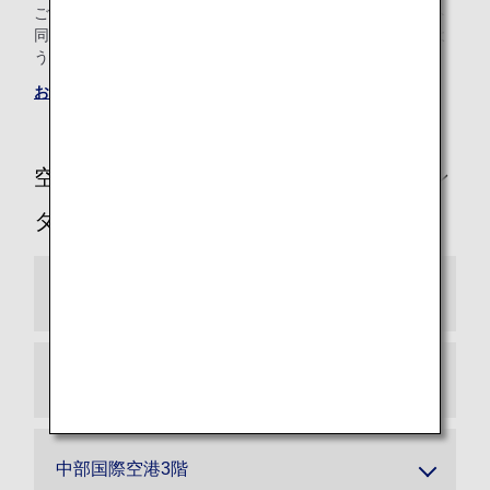
ご高齢・小さなお子様連れ・お子様のみでのご旅行・ペット
同伴）が、安心して快適な空の旅をお楽しみいただけますよ
う、お手伝いさせていただきます。
お手伝いが必要なお客様へのご案内
空港別お手伝いが必要なお客様専用カウン
ター
羽田空港2階
新千歳空港2階
中部国際空港3階