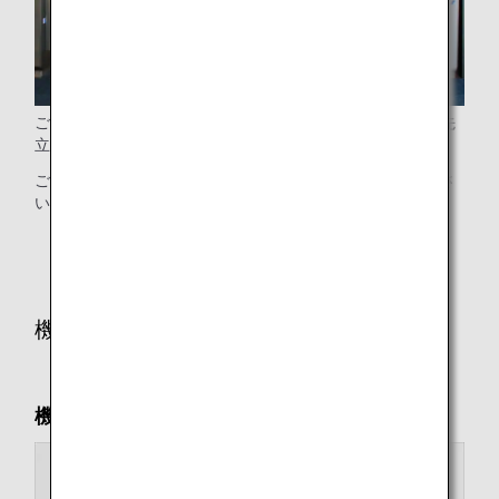
ご高齢で、お手伝いの必要なお客様は、その他のお客様に先
立って搭乗のご案内をいたします。
ご希望のお客様は、お早めに搭乗口係員までお知らせくださ
い。
* 運航状況により実施できない場合がございます。
機内で
機内用車いす貸し出し