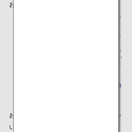
お客様の車いすについて
お客様の車いすは、機内にお預かりするスペースがない
ため、搭乗手続き時にカウンターにてお預かりいたしま
す。カウンターより空港用の車いすでご案内いたしま
す。ご自身の車いすを飛行機出入り口までご希望される
場合は係員までお知らせください。
電動車いすのご利用は、ご予約の際にサイズ、重量、バ
ッテリーの種類*をお知らせください。また、空港カウン
ターには出発時刻の60分前までにお越しくださいますよ
うお願いいたします。
* 電動車いす用リチウムイオンバッテリーのお預かり・
持ち込みは、法令による制限があります。旅行前に
電動
車いす用予備バッテリー
をご覧ください。
お客様の歩行器（シルバーカーなど）につ
いて