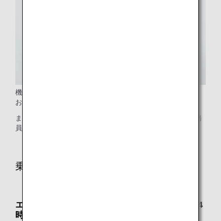
機内でのお手荷物の収納のお手伝いをさせていただきます。
お気軽に客室乗務員に声をおかけください。
また、何かお困りのことやご希望がありましたら、客室乗務
員までご相談ください。
乗り継ぎ空港・到着空港で
エアポートサポート：お電話で要予約（出発24
時間前まで）