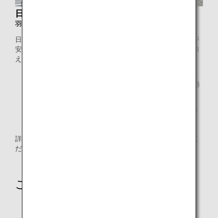
日本交通サポートタクシー
羽田空港をご利用のお客様
日本交通のサポートタクシーをご利用いただくと、お客様が
安心してご利用できるよう経験豊富なドライバーが送迎に加
え、空港内の付き添いサービスを承ります。
* 日本エアコミューター・天草エアラインとの共同運航
便、および帯広空港・北九州空港・壱岐空港・羽田空港
第1ターミナルの発着便は乗継便を含め対象外。
* 送迎料金の他に、別途空港内付き添いサービス料金が
かかります。
詳細・お申し込みは
日本交通のホームページ
をご確認く
ださい。
ご利用時のご注意