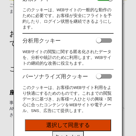
ご高齢のお客様が安心してご旅行いただけますよう、さまざ
このクッキーは、WEBサイトの一般的な動作の
まな場面でご要望に応じたお手伝いをいたします。
ために必要です。お客様が安全にフライトを予
約したり、ログイン状態を継続できるようにし
ます。
お申し込み方法・お手続きについ
分析用クッキー
て
WEBサイトの閲覧に関する匿名化されたデータ
を、分析や統計のために利用します。WEBサイ
トの継続的な改善に役立ちます。
ご出発前の事前準備
パーソナライズ用クッキー
このクッキーは、お客様のWEBサイト利用をよ
座席指定について
り快適にするためのものです。これまでの閲覧
データに基づき、お客様一人ひとりの興味・関
事前座席指定可能な運賃にてご購入時、ANAウェブサイト、
心に合ったコンテンツをWEBサイトや電子メー
ANA予約・案内センターにて座席をご指定いただくことがで
ル、SNS、広告にて提供します。
きます。
* 機材変更、その他やむを得ない理由により、予告なし
選択して同意する
に座席が変更になる場合があります。