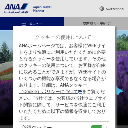
Switzerland
空席照会・予約
メニュー
クッキーの使用について
ANAホームページでは、お客様にWEBサイ
トをより快適にご利用いただくために必要
となるクッキーを使用しています。その他
のクッキーの使用について、お客様が自由
おすすめの旅
北海道
に決めることができますが、WEBサイトの
いくつかの機能が享受できなくなる場合が
あります。詳細は、
ANAクッキー
旅のアイデア
（Cookie）ポリシーについて
をご覧くだ
さい。 当社では、お客様の当社ウェブサイ
ト閲覧に際して、サービスを快適にご利用
行き先
いただくために以下の情報を収集しており
ます。
必須クッキー