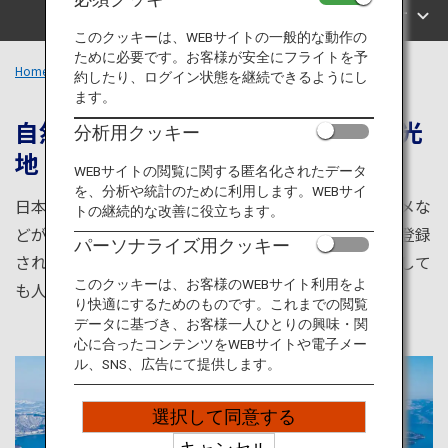
旅のお役立ち情報
エリアで探す
このクッキーは、WEBサイトの一般的な動作の
ために必要です。お客様が安全にフライトを予
ANA サービス
Home
北海道エリア
約したり、ログイン状態を継続できるようにし
ます。
自然とグルメが堪能できる人気の観光
分析用クッキー
地
閉じる
WEBサイトの閲覧に関する匿名化されたデータ
を、分析や統計のために利用します。WEBサイ
日本最北部の北海道。歴史観光から北のおすすめグルメな
トの継続的な改善に役立ちます。
どが満喫できる札幌や函館をはじめ、世界自然遺産に登録
パーソナライズ用クッキー
された北海道の最果て知床など見所が満載。旅行先として
このクッキーは、お客様のWEBサイト利用をよ
も人気が高い北海道の魅力をご紹介します。
り快適にするためのものです。これまでの閲覧
データに基づき、お客様一人ひとりの興味・関
心に合ったコンテンツをWEBサイトや電子メー
ル、SNS、広告にて提供します。
選択して同意する