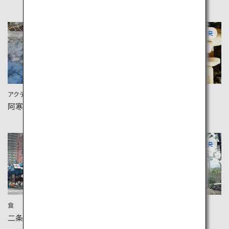
道東
道央
アクティビティ
宿泊
阿寒湖
翠山亭倶楽部定山渓
道央
道央
食
アクティビティ
二条市場
円山動物園