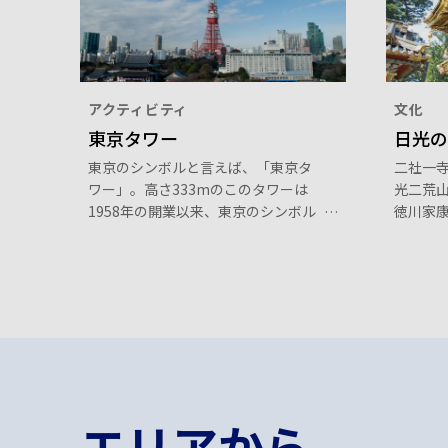
アクティビティ
文化
東京タワー
日光の
東京のシンボルと言えば、「東京タ
二社一寺
ワー」。高さ333mのこのタワーは
光二荒
1958年の開業以来、東京のシンボル
徳川家
として愛されています。昼間・夜間
や、三
問わず人々の心を惹きつける東京タ
山輪王
ワーは、東京観光の必見スポットで
ど歴史
す。
んでい
エリアから