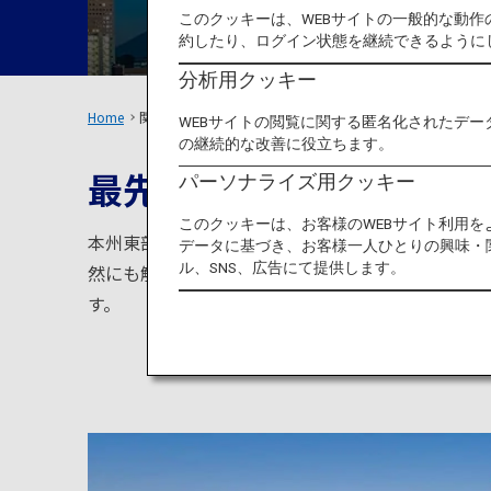
このクッキーは、WEBサイトの一般的な動
約したり、ログイン状態を継続できるように
分析用クッキー
Home
関東エリア
WEBサイトの閲覧に関する匿名化されたデー
の継続的な改善に役立ちます。
最先端の情報と昔ながら
パーソナライズ用クッキー
このクッキーは、お客様のWEBサイト利用
本州東部に位置し、世界有数の都市・東京を有する
データに基づき、お客様一人ひとりの興味・
ル、SNS、広告にて提供します。
然にも触れることができるのが特徴です。遊びから
す。