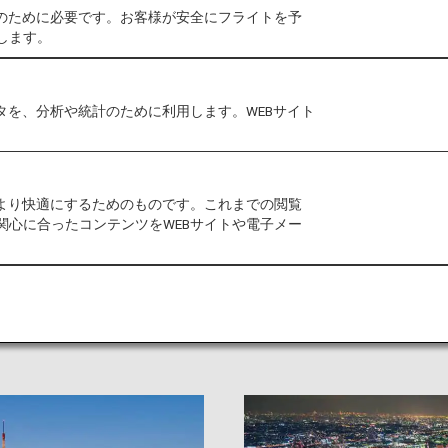
作のために必要です。お客様が安全にフライトを予
します。
タを、分析や統計のために利用します。WEBサイト
の伝統が共存
をより快適にするためのものです。これまでの閲覧
関東地方。都市部でありながらも、様々な伝統や歴史、自
関心に合ったコンテンツをWEBサイトや電子メー
グルメまで、関東でしか味わえない体験を思う存分楽しめま