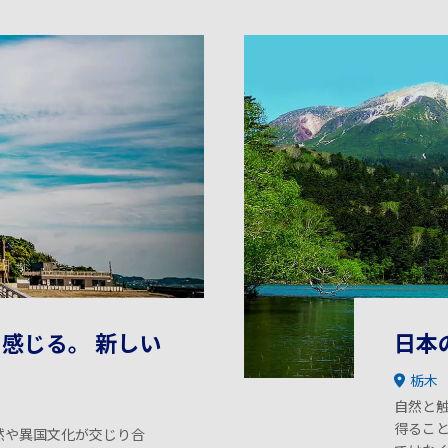
感じる。 新しい
日本
栃木
自然と
得るこ
然や異国文化が交じり合