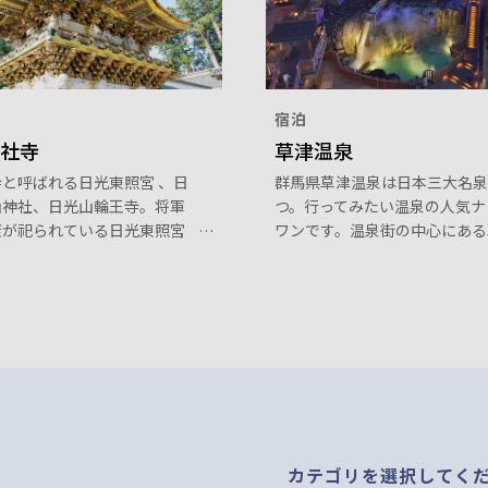
宿泊
社寺
草津温泉
と呼ばれる日光東照宮 、日
群馬県草津温泉は日本三大名泉
山神社、日光山輪王寺。将軍
つ。行ってみたい温泉の人気ナ
康が祀られている日光東照宮
ワンです。温泉街の中心にある
代将軍徳川家光の墓所のある
温泉のシンボル「湯畑」を中心
寺には、国宝や重要文化財な
情ある温泉街が広がり、「西の
的価値の高い建築物が立ち並
公園」には大露天風呂もあり日
ます。
入浴も楽しめます。
カテゴリを選択してく