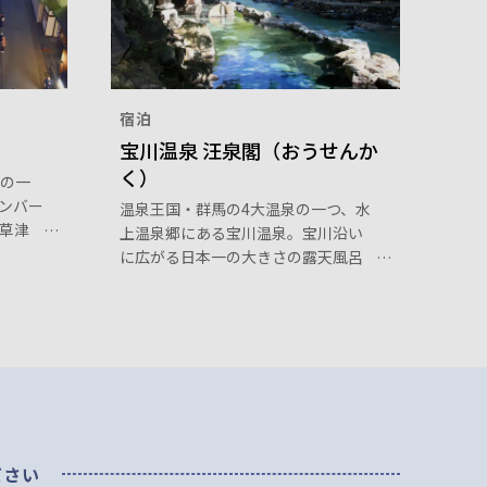
宿泊
宝川温泉 汪泉閣（おうせんか
く）
の一
ンバー
温泉王国・群馬の4大温泉の一つ、水
草津
上温泉郷にある宝川温泉。宝川沿い
に風
に広がる日本一の大きさの露天風呂
河原
は圧巻、入浴すれば気分爽快です。
帰り
英語圏シェアNo.1の旅行ガイドブッ
クで「日本のベスト温泉10」として
紹介されました。日帰り入浴もでき
ます。
ださい