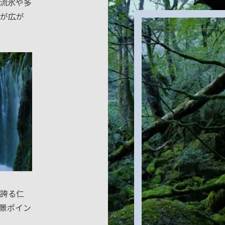
流氷や多
が広が
誇る仁
景ポイン