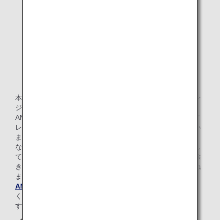
る行為
20歳未満のお客様のアルコール類の飲酒行為
ホノルル空港ANA SUITE LOUNGE, ANA
LOUNGEではアメリカ合衆国の法令によ
り、アルコール飲料の提供は21歳以上のお
客様のみとなります。
許可なく営業活動または営利を目的とする行為（展
示、広告、宣伝、販売等）
本規則の記載内容にご協力をいただけない場合には、ラウン
ジの利用を制限させていただくとともに、弊社運送約款、
ANAマイレージクラブ会員規約等に則り、搭乗の制限、マイ
レージ会員資格の取消しなどをさせていただく場合もござい
ます。
なお、身の回りの私物・貴重品は、お客様ご自身で管理をし
てください。弊社側の故意または重大な過失による場合を除
き、盗難、紛失等が発生しても弊社は一切の責任を負いかね
ます。
ANAプライバシーポリシー
に基づき、ご本人の承諾な
く、他のお客様に関する情報提供のご依頼には応じかねま
す。