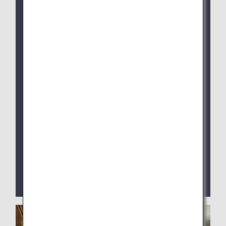
ANA SUITE LOUNGE：1月28日午前4:30（日本
時間）より
新しい予約システムはこれまで同様ANAアプリか
らご利用いただけます。
システム切り替え以降、旧予約サイト（workhub
Pass）からはご予約いただけなくなります。
成田空港国際線出発ラウンジでは従来通りラウン
ジ内シャワールーム受付端末よりお申込みくださ
い。
羽田空港第2ターミナル国際線ANA ARRIVAL
LOUNGEは現在閉鎖中です。
ANAアプリによる新聞・雑誌のデジタル版コンテン
ツを提供しております。お客様ご自身のスマートフ
ォンやPCなどのデジタル端末でご覧いただけま
す。