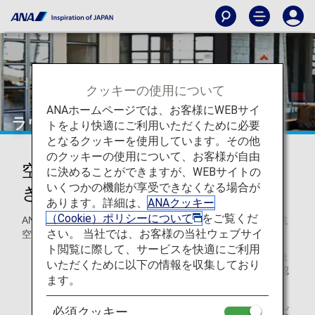
クッキーの使用について
ANAホームページでは、お客様にWEBサイ
ラウンジ
トをより快適にご利用いただくために必要
となるクッキーを使用しています。その他
のクッキーの使用について、お客様が自由
空港ラウンジでくつろぎのひとと
に決めることができますが、WEBサイトの
いくつかの機能が享受できなくなる場合が
きを
あります。詳細は、
ANAクッキー
（Cookie）ポリシーについて
をご覧くだ
ANA国際線ご利用のお客様は、ANAラウンジや所定の提携航
さい。 当社では、お客様の当社ウェブサイ
空会社ラウンジをご利用いただけます。
ト閲覧に際して、サービスを快適にご利用
ご利用可能なラウンジと入室基準は空港ごとに異なりま
いただくために以下の情報を収集しており
す。詳しくは、該当する空港ラウンジのページをご確認
ます。
ください。
他社運航のコードシェア便ご搭乗の場合はご利用いただ
必須クッキー