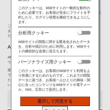
けません。
このクッキーは、WEBサイトの一般的な動作の
乗り継ぎ時のご利用について、詳しくは
乗り継ぎ時のラ
ために必要です。お客様が安全にフライトを予
ウンジサービスについて
をご覧ください。
約したり、ログイン状態を継続できるようにし
ます。
ご利用資格は、搭乗クラスと会員ステイタスによって異なり
ます。詳しくは、該当する空港ラウンジのページをご確認く
分析用クッキー
ださい。
WEBサイトの閲覧に関する匿名化されたデータ
ANAラウンジ
を、分析や統計のために利用します。WEBサイ
トの継続的な改善に役立ちます。
ANAは成田、羽田、ハワイ ホノルルの3つの空港にて自社ラ
パーソナライズ用クッキー
ウンジを提供しています。
搭乗前の時間を快適に過ごしていただくため、ANAラウンジ
このクッキーは、お客様のWEBサイト利用をよ
では豊富な種類のお食事と飲み物をご用意しています。ゆっ
り快適にするためのものです。これまでの閲覧
たりとした空間で、出発前のひとときをおくつろぎくださ
データに基づき、お客様一人ひとりの興味・関
い。
心に合ったコンテンツをWEBサイトや電子メー
ル、SNS、広告にて提供します。
お知らせ
選択して同意する