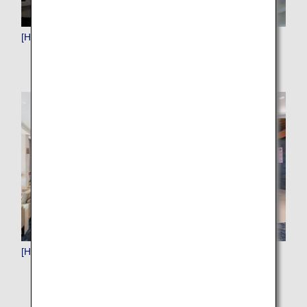
[HND]羽田（東京）
[HNL]ホノルル（ハワイ）