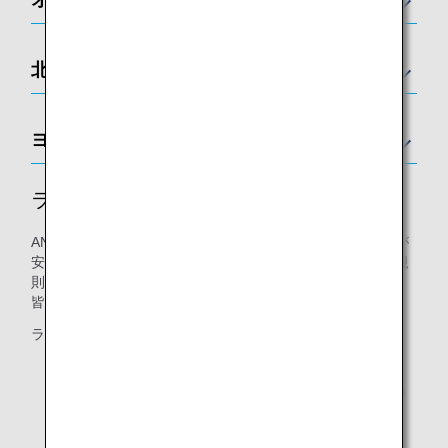
北アメリカ
ヨーロッパ
ラウンジ利用規則
ANAが運営するラウンジでは、利用されるすべてのお客様が
安全かつ快適にお過ごしいただけるよう、「ラウンジ利用規
則」を定めております。
皆様のご理解とご協力をお願い申し上げます。
ラウンジ内での以下の行為は、お控えください。
ラウンジ内の安全・快適性を阻害するような行為（過
度な飲酒を含む）
他のお客様に不快感を与え、または迷惑を及ぼすおそ