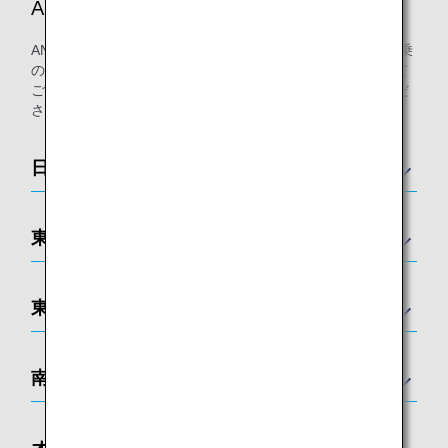
ANAが提携するラウンジ
ANAまたは他スター アライアンス加盟航空会社運航便ご搭乗
のお客様にご利用いただける空港ラウンジを各国の空港にて
ご用意しております。各国のラウンジ一覧は以下をご覧くだ
さい。
日本
東アジア
東南アジア
南アジア
オセアニア