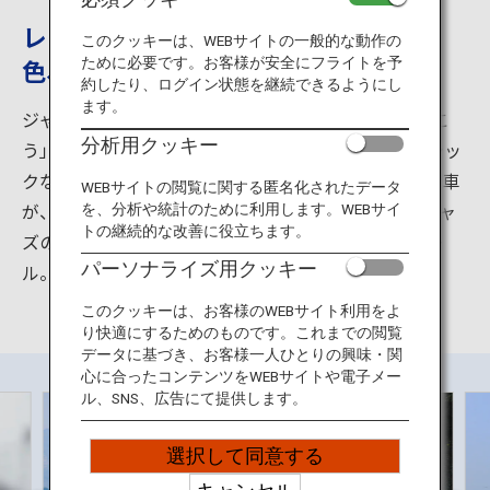
旅のお役立ち情報
レトロなステンドグラスとジャズの音
このクッキーは、WEBサイトの一般的な動作の
色、映画のワンシーンのような列車旅
ために必要です。お客様が安全にフライトを予
ANA サービス
約したり、ログイン状態を継続できるようにし
ます。
ジャズの名曲に因んで名づけられた特急「A列車で行こ
分析用クッキー
う」。16世紀に天草に伝わった南蛮文化をテーマにシッ
閉じる
クな木調とステンドグラスを基調にデザインされた列車
WEBサイトの閲覧に関する匿名化されたデータ
が、熊本と天草諸島の入り口三角の間を走ります。ジャ
を、分析や統計のために利用します。WEBサイ
トの継続的な改善に役立ちます。
ズのBGMに、レトロなバーでの特製デコポンハイボー
パーソナライズ用クッキー
ル。まさに大人のための列車旅です。
このクッキーは、お客様のWEBサイト利用をよ
り快適にするためのものです。これまでの閲覧
データに基づき、お客様一人ひとりの興味・関
心に合ったコンテンツをWEBサイトや電子メー
ル、SNS、広告にて提供します。
選択して同意する