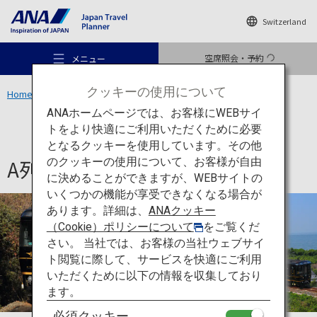
Switzerland
空席照会・予約
メニュー
クッキーの使用について
Home
新しい物語を探しに、九州へ
A列車で行こう
ANAホームページでは、お客様にWEBサイ
トをより快適にご利用いただくために必要
熊本
となるクッキーを使用しています。その他
A列車で行こう
のクッキーの使用について、お客様が自由
おすすめの旅
に決めることができますが、WEBサイトの
いくつかの機能が享受できなくなる場合が
あります。詳細は、
ANAクッキー
旅のアイデア
（Cookie）ポリシーについて
をご覧くだ
さい。 当社では、お客様の当社ウェブサイ
ト閲覧に際して、サービスを快適にご利用
行き先
いただくために以下の情報を収集しており
ます。
必須クッキー