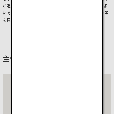
が進んでいます。現在は立ち入ることができない部分も多
いですが、周辺の二の丸広場や加藤清正神社から天守閣等
を見ることができます。
主要駅情報