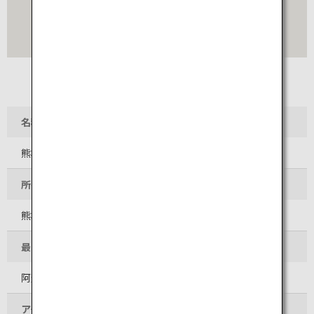
名称
熊本駅
所在地
熊本県熊本市西区春日3-15-1
最寄りの空港
阿蘇くまもと空港
アクセス