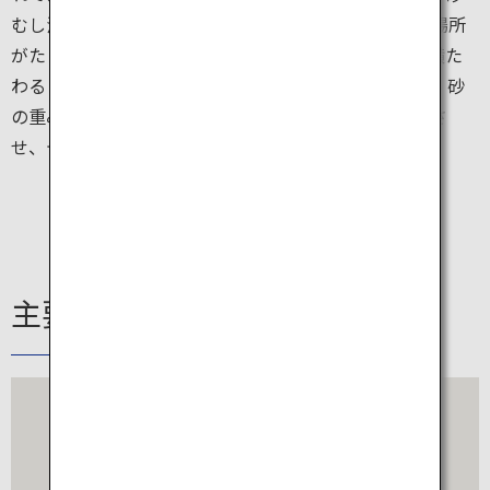
むし温泉ですが、鹿児島県指宿エリアでは体験できる場所
がたくさんあります。浴衣に着替えて温かい砂の中に横た
わると、約10分ほどで気持ち良く全身に汗をかきます。砂
の重みと熱で体内の血液循環が高まり、老廃物を排出さ
せ、デトックス効果抜群です。
主要駅情報