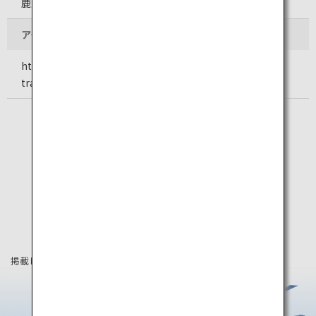
鹿児島空港
アクセス
https://www.koj-ab.co.jp/ground-
transportation/access.html
掲載している情報は2025年6月時点の情報です。