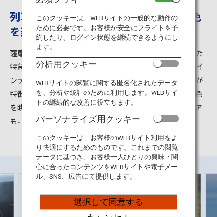
旅のお役立ち情報
列車は丸ごと展望デッキ、穏やかな景色
このクッキーは、WEBサイトの一般的な動作の
を楽しもう
ために必要です。お客様が安全にフライトを予
ANA サービス
約したり、ログイン状態を継続できるようにし
ます。
薩摩半島に伝わるおとぎ話「竜宮伝説」をテーマにした
分析用クッキー
特急「指宿のたまて箱」。白黒の大胆な外観や、木彫イ
閉じる
ンテリアの明るい車内にゆったりと配置されたシートが
WEBサイトの閲覧に関する匿名化されたデータ
特徴です。開放的な大きな窓からは、穏やかな海の景色
を、分析や統計のために利用します。WEBサイ
トの継続的な改善に役立ちます。
を眺めることができます。子どもたちにはキッズチェア
パーソナライズ用クッキー
も。親子で楽しめる観光列車です。
このクッキーは、お客様のWEBサイト利用をよ
り快適にするためのものです。これまでの閲覧
データに基づき、お客様一人ひとりの興味・関
心に合ったコンテンツをWEBサイトや電子メー
ル、SNS、広告にて提供します。
選択して同意する