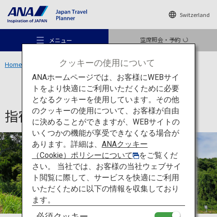
Switzerland
空席照会・予約
メニュー
クッキーの使用について
Home
新しい物語を探しに、九州へ
指宿のたまて箱
ANAホームページでは、お客様にWEBサイ
トをより快適にご利用いただくために必要
鹿児島
となるクッキーを使用しています。その他
指宿のたまて箱
のクッキーの使用について、お客様が自由
おすすめの旅
に決めることができますが、WEBサイトの
いくつかの機能が享受できなくなる場合が
あります。詳細は、
ANAクッキー
旅のアイデア
（Cookie）ポリシーについて
をご覧くだ
さい。 当社では、お客様の当社ウェブサイ
ト閲覧に際して、サービスを快適にご利用
行き先
いただくために以下の情報を収集しており
ます。
必須クッキー