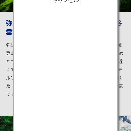
キャンセル
弥生杉・苔の森・太鼓岩に出会う「白谷
雲水峡」
弥生杉コース、奉行杉コース、太鼓岩往復コースの３種
登山コースが設定され、樹齢約3000年の弥生杉をはじめ
とする多くの屋久杉や白谷川の渓流、照葉樹天然林を近
くで感じることができます。映画「もののけ姫」のモデ
ルソースと言われるシダやコケ等により一面緑に覆われ
た"苔の森"や屋久島の山々が一望できる"太鼓岩"が人気
です。