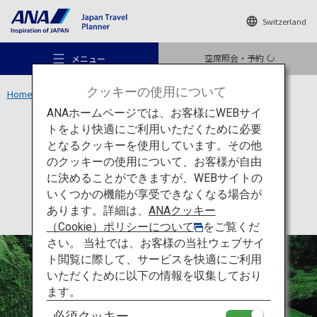
Switzerland
空席照会・予約
メニュー
クッキーの使用について
Home
九州エリア
屋久島
ANAホームページでは、お客様にWEBサイ
トをより快適にご利用いただくために必要
アクティビティ
鹿児島
となるクッキーを使用しています。その他
屋久島
のクッキーの使用について、お客様が自由
おすすめの旅
に決めることができますが、WEBサイトの
いくつかの機能が享受できなくなる場合が
あります。詳細は、
ANAクッキー
旅のアイデア
（Cookie）ポリシーについて
をご覧くだ
さい。 当社では、お客様の当社ウェブサイ
ト閲覧に際して、サービスを快適にご利用
行き先
いただくために以下の情報を収集しており
ます。
必須クッキー