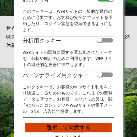
旅のお役立ち情報
このクッキーは、WEBサイトの一般的な動作の
ために必要です。お客様が安全にフライトを予
ANA サービス
約したり、ログイン状態を継続できるようにし
世界遺産である屋久島の観光名所、白谷雲水峡は標高
ます。
600～1,050ｍに位置し、屋久杉を容易に鑑賞できる自然
分析用クッキー
休養林です。
閉じる
WEBサイトの閲覧に関する匿名化されたデータ
を、分析や統計のために利用します。WEBサイ
トの継続的な改善に役立ちます。
パーソナライズ用クッキー
このクッキーは、お客様のWEBサイト利用をよ
り快適にするためのものです。これまでの閲覧
データに基づき、お客様一人ひとりの興味・関
心に合ったコンテンツをWEBサイトや電子メー
ル、SNS、広告にて提供します。
選択して同意する