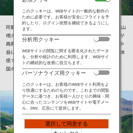
旅のお役立ち情報
このクッキーは、WEBサイトの一般的な動作の
ために必要です。お客様が安全にフライトを予
ANA サービス
約したり、ログイン状態を継続できるようにし
阿蘇山火口の観光・見学が再開。平成28年10月の阿蘇山
ます。
噴火以来規制が続いていましたが、現在は見学コースが
分析用クッキー
再開しています。熊本県阿蘇地方の阿蘇五岳の一つ、中
閉じる
岳にある阿蘇中岳第一火口は、活火山の活動を間近で体
WEBサイトの閲覧に関する匿名化されたデータ
を、分析や統計のために利用します。WEBサイ
感できる世界でもまれな観光スポットです。（手前は、
トの継続的な改善に役立ちます。
国の名勝及び天然記念物「草千里ケ浜」）
パーソナライズ用クッキー
このクッキーは、お客様のWEBサイト利用をよ
り快適にするためのものです。これまでの閲覧
データに基づき、お客様一人ひとりの興味・関
心に合ったコンテンツをWEBサイトや電子メー
ル、SNS、広告にて提供します。
選択して同意する