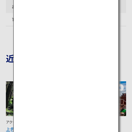
お問い合わせ先
TEL: 0967-34-1600（阿蘇観光協会）
近隣の観光地
熊本
熊本
アクティビティ
宿泊
上色見熊野座神社
内牧温泉