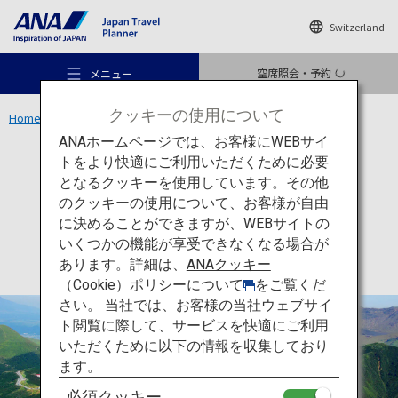
Switzerland
空席照会・予約
メニュー
クッキーの使用について
Home
九州エリア
阿蘇山
ANAホームページでは、お客様にWEBサイ
トをより快適にご利用いただくために必要
アクティビティ
熊本
となるクッキーを使用しています。その他
阿蘇山
のクッキーの使用について、お客様が自由
おすすめの旅
に決めることができますが、WEBサイトの
いくつかの機能が享受できなくなる場合が
あります。詳細は、
ANAクッキー
旅のアイデア
（Cookie）ポリシーについて
をご覧くだ
さい。 当社では、お客様の当社ウェブサイ
ト閲覧に際して、サービスを快適にご利用
行き先
いただくために以下の情報を収集しており
ます。
必須クッキー