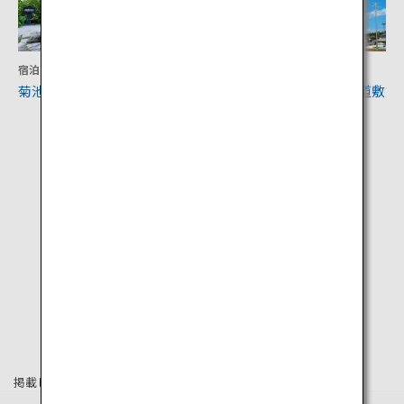
宿泊
文化
菊池温泉
宮原坑・三池炭鉱専用鉄道敷
跡
掲載している情報は2019年8月時点の情報です。