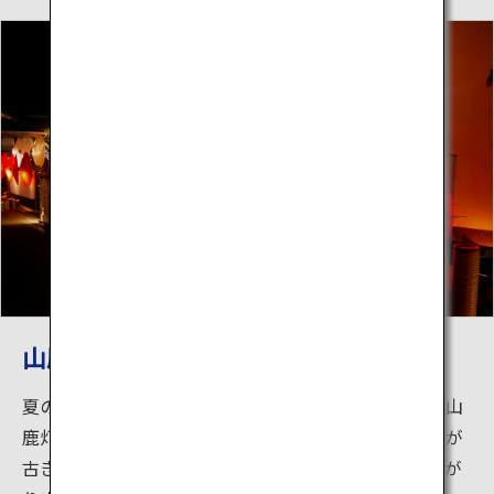
山鹿灯篭浪漫・百華百彩
夏の風物詩「山鹿灯籠まつり」と対をなす冬の祭典「山
鹿灯籠浪漫・百華百彩」。和傘や竹を使ったオブジェが
古きよき町並みを彩り、夕闇の中に幻想的な世界が広が