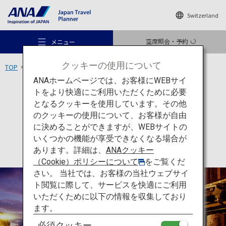
Switzerland
空席照会・予約
メニュー
クッキーの使用について
TOP
九州エリア
八千代座
ANAホームページでは、お客様にWEBサイ
トをより快適にご利用いただくために必要
文化
熊本
となるクッキーを使用しています。その他
八千代座
のクッキーの使用について、お客様が自由
おすすめの旅
に決めることができますが、WEBサイトの
いくつかの機能が享受できなくなる場合が
あります。詳細は、
ANAクッキー
旅のアイデア
（Cookie）ポリシーについて
をご覧くだ
さい。 当社では、お客様の当社ウェブサイ
ト閲覧に際して、サービスを快適にご利用
行き先
いただくために以下の情報を収集しており
ます。
必須クッキー