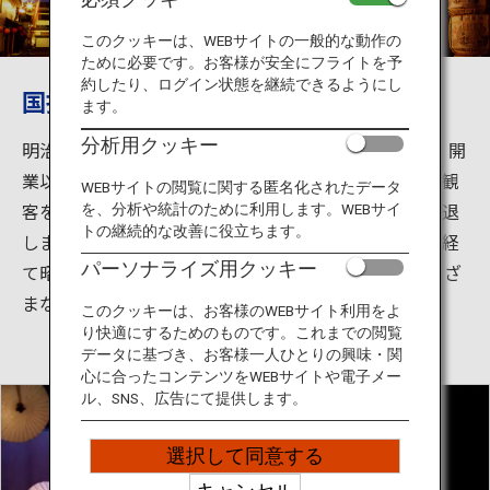
旅のお役立ち情報
このクッキーは、WEBサイトの一般的な動作の
ために必要です。お客様が安全にフライトを予
ANA サービス
約したり、ログイン状態を継続できるようにし
国指定重要文化財八千代座
ます。
分析用クッキー
明治43年（1910）に建設された芝居小屋・八千代座。開
閉じる
業以来様々な興行を行い、明治、大正、昭和にかけて観
WEBサイトの閲覧に関する匿名化されたデータ
客を楽しませるも、テレビの普及などにより一時は衰退
を、分析や統計のために利用します。WEBサイ
トの継続的な改善に役立ちます。
しました。しかし、その後、地元の方々の復興運動を経
パーソナライズ用クッキー
て昭和63年に国の重要文化財に指定され、現在もさまざ
まな公演が行われています。
このクッキーは、お客様のWEBサイト利用をよ
り快適にするためのものです。これまでの閲覧
データに基づき、お客様一人ひとりの興味・関
心に合ったコンテンツをWEBサイトや電子メー
ル、SNS、広告にて提供します。
選択して同意する