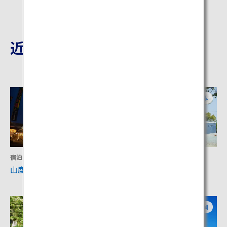
近隣の観光地
熊本
熊本
宿泊
文化
山鹿温泉
田原坂資料館
熊本
福岡