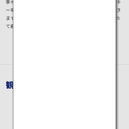
季オリンピックの会場になるほど良質。たくさんのスキ
ー場があるので初心者から上級者まで楽しむことができ
ます。また、周辺には温泉もあるので、冷えた体を温め
て疲れを癒しましょう。
観光地詳細