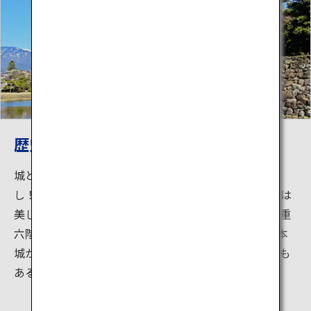
歴史ある松本城と山々の絶景
城と日本アルプスの山々は写真映えすること間違いな
し！重厚感のある黒い城と日本アルプスの白い雪景色は
美しいコラボレーション。また松本城は日本最古の五重
六階の天守を持つ国宝。500年以上前に建設された松本
城からは日本の歴史も感じられます。周りには城下町も
あるので街歩きもおすすめです。