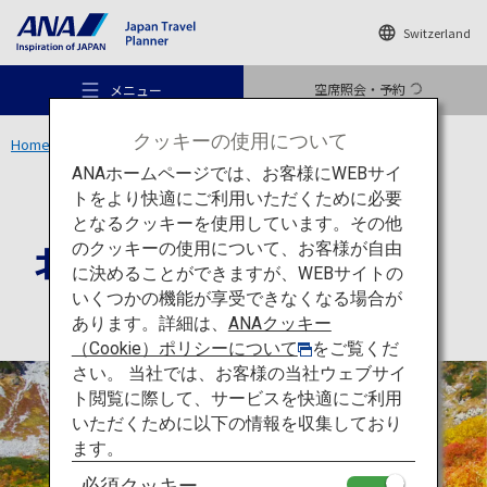
Switzerland
空席照会・予約
メニュー
クッキーの使用について
Home
中部エリア
北アルプス（涸沢カール）
ANAホームページでは、お客様にWEBサイ
トをより快適にご利用いただくために必要
体験
長野
となるクッキーを使用しています。その他
北アルプス（涸沢カール）
のクッキーの使用について、お客様が自由
おすすめの旅
に決めることができますが、WEBサイトの
いくつかの機能が享受できなくなる場合が
あります。詳細は、
ANAクッキー
旅のアイデア
（Cookie）ポリシーについて
をご覧くだ
さい。 当社では、お客様の当社ウェブサイ
ト閲覧に際して、サービスを快適にご利用
行き先
いただくために以下の情報を収集しており
ます。
必須クッキー