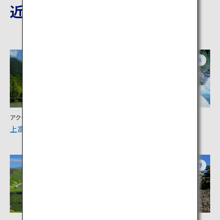
近隣の観光地
長野
岐阜
アクティビティ
宿泊
上高地
奥飛騨温泉郷
岐阜
長野