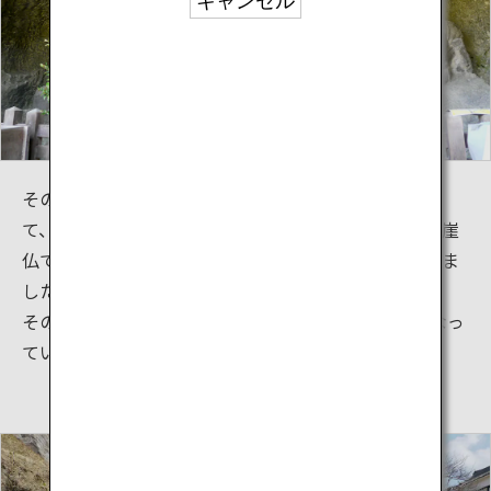
キャンセル
その規模と数量において、また彫刻の質の高さにおい
て、わが国を代表する石仏群です。平成7年6月には磨崖
仏では全国初、彫刻としても九州初の国宝に指定されま
した。
その数は60余体にもおよび、このうち61体が国宝となっ
ています。