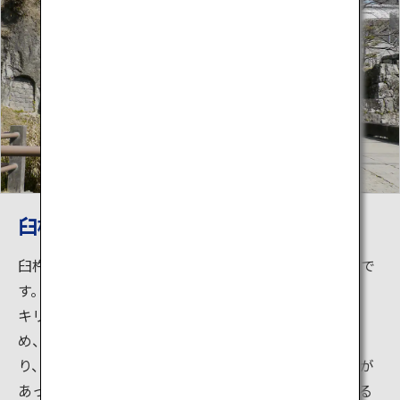
臼杵城
臼杵城跡とは、丹生島城・亀城とも呼ばれていた城跡で
す。
キリシタン大名として有名な大友宗麟の居城だったた
め、石垣にはアルファベットの様な文字が刻まれてお
り、城内には礼拝所が、城下にはキリシタンの修練所が
あったと言われています。築城当時は丹生島と呼ばれる