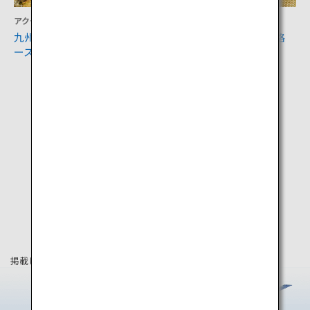
アクティビティ
食
九州オルレさいき・大入島コ
大分県の郷土料理の代表格
ース
「とり天」
掲載している情報は2019年8月時点の情報です。