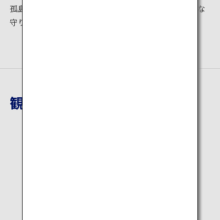
孤島上の城郭で、周囲の海が天然の要害となり、堅固な
守りを誇っていました。
観光地詳細