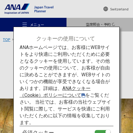
Switzerland
空席照会・予約
メニュー
クッキーの使用について
TOP
九州エリア
臼杵石仏
ANAホームページでは、お客様にWEBサイ
トをより快適にご利用いただくために必要
アクティビティ
大分
となるクッキーを使用しています。その他
臼杵石仏
のクッキーの使用について、お客様が自由
おすすめの旅
に決めることができますが、WEBサイトの
いくつかの機能が享受できなくなる場合が
あります。詳細は、
ANAクッキー
旅のアイデア
（Cookie）ポリシーについて
をご覧くだ
さい。 当社では、お客様の当社ウェブサイ
ト閲覧に際して、サービスを快適にご利用
行き先
いただくために以下の情報を収集しており
ます。
必須クッキー