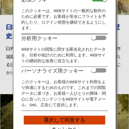
旅のお役立ち情報
このクッキーは、WEBサイトの一般的な動作の
ために必要です。お客様が安全にフライトを予
ANA サービス
約したり、ログイン状態を継続できるようにし
臼杵で石仏など国宝や臼杵城に触れ、歴
ます。
史を感じる観光を
分析用クッキー
閉じる
臼杵市の観光において欠かせないのが、臼杵石仏と臼杵
WEBサイトの閲覧に関する匿名化されたデータ
を、分析や統計のために利用します。WEBサイ
城跡（臼杵公園）です。古園石仏大日如来像に代表され
トの継続的な改善に役立ちます。
る臼杵石仏（磨崖仏）は、平安時代後期から鎌倉時代に
パーソナライズ用クッキー
かけて彫刻されたと言われています。
このクッキーは、お客様のWEBサイト利用をよ
り快適にするためのものです。これまでの閲覧
データに基づき、お客様一人ひとりの興味・関
心に合ったコンテンツをWEBサイトや電子メー
ル、SNS、広告にて提供します。
選択して同意する