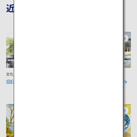
近隣の観光地
大分
大分
文化
アクティビティ
旧臼杵藩主稲葉家下屋敷
うみたま体験パーク つくみ
イルカ島
大分
大分