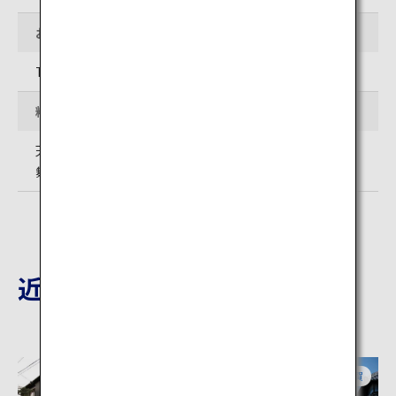
お問い合わせ先
TEL: 0955-72-5697
料金
天守閣観覧料 一般500円、小中学生250円
舞鶴公園エレベーター利用料 一般100円、小中学生50円
近隣の観光地
佐賀
佐賀