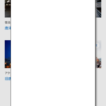
宿泊
アクティビティ
唐津温泉旅館 洋々閣
旧高取邸
佐賀
佐賀
アクティビティ
文化
旧唐津銀行
唐津くんち 曳山展示場