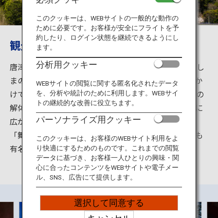
旅のお役立ち情報
このクッキーは、WEBサイトの一般的な動作の
ために必要です。お客様が安全にフライトを予
ANA サービス
約したり、ログイン状態を継続できるようにし
観光唐津のシンボル
ます。
分析用クッキー
唐津城は豊臣秀吉の家臣、寺沢志摩守広高（てらさわし
閉じる
まのかみひろたか）により、1602年から7年の歳月をか
WEBサイトの閲覧に関する匿名化されたデータ
けて作られました。築城にあたっては、肥前名護屋城の
を、分析や統計のために利用します。WEBサイ
トの継続的な改善に役立ちます。
解体資材が用いられたといわれています。城から東西に
パーソナライズ用クッキー
広がった砂浜が、翼を拡げた鶴に見えることから別名
「舞鶴城」とも呼ばれています。桜や藤の名所としても
このクッキーは、お客様のWEBサイト利用をよ
有名です。
り快適にするためのものです。これまでの閲覧
データに基づき、お客様一人ひとりの興味・関
心に合ったコンテンツをWEBサイトや電子メー
ル、SNS、広告にて提供します。
選択して同意する