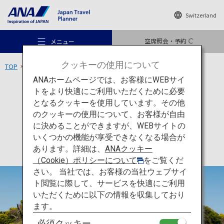
Switzerland
空席照会・予約
メニュー
クッキーの使用について
TOP
九州エリア
唐津城
ANAホームページでは、お客様にWEBサイ
トをより快適にご利用いただくために必要
文化
佐賀
となるクッキーを使用しています。その他
唐津城
のクッキーの使用について、お客様が自由
おすすめの旅
に決めることができますが、WEBサイトの
いくつかの機能が享受できなくなる場合が
あります。詳細は、
ANAクッキー
旅のアイデア
（Cookie）ポリシーについて
をご覧くだ
さい。 当社では、お客様の当社ウェブサイ
ト閲覧に際して、サービスを快適にご利用
行き先
いただくために以下の情報を収集しており
ます。
必須クッキー