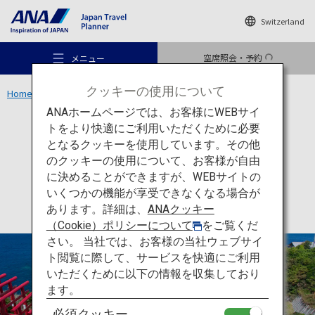
Switzerland
空席照会・予約
メニュー
クッキーの使用について
Home
中国エリア
元乃隅神社
ANAホームページでは、お客様にWEBサイ
トをより快適にご利用いただくために必要
文化
山口
となるクッキーを使用しています。その他
元乃隅神社
のクッキーの使用について、お客様が自由
おすすめの旅
に決めることができますが、WEBサイトの
いくつかの機能が享受できなくなる場合が
あります。詳細は、
ANAクッキー
旅のアイデア
（Cookie）ポリシーについて
をご覧くだ
さい。 当社では、お客様の当社ウェブサイ
ト閲覧に際して、サービスを快適にご利用
行き先
いただくために以下の情報を収集しており
ます。
必須クッキー