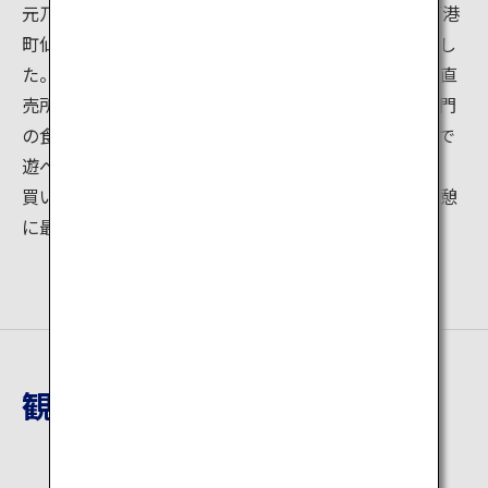
元乃隅神社より車で約30分、金子みすゞゆかりの地「港
町仙崎」に道の駅「センザキッチン」がオープンしまし
た。長門の新鮮な魚介や野菜を購入できる農水産物等直
売所をはじめ、レストラン、バーベキュー小屋等で長門
の食を満喫できます。さらに敷地内には木のおもちゃで
遊べる「長門おもちゃ美術館」も併設されています。
買い物はもちろん、海を見ながらのランチタイムや休憩
に最適です。
観光地詳細