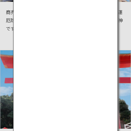
商売繁盛、大漁、海上安全は元より、良縁、子宝、開運
厄除、福徳円満、交通安全、学業成就、願望成就の大神
です。