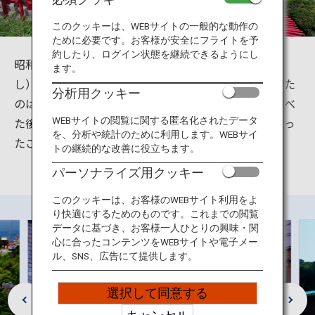
旅のお役立ち情報
このクッキーは、WEBサイトの一般的な動作の
ために必要です。お客様が安全にフライトを予
ANA サービス
約したり、ログイン状態を継続できるようにし
昭和30年に地域の網元であった岡村斉（おかむらひと
ます。
し）の枕元に白狐が現れ、「これまで漁をしてこられた
分析用クッキー
のは誰のおかげか。」と過去からの関わりを詳細に述べ
閉じる
た後、「吾をこの地に鎮祭せよ。」というお告げがあっ
WEBサイトの閲覧に関する匿名化されたデータ
を、分析や統計のために利用します。WEBサイ
たことにより建てられた神社です。
トの継続的な改善に役立ちます。
パーソナライズ用クッキー
このクッキーは、お客様のWEBサイト利用をよ
り快適にするためのものです。これまでの閲覧
データに基づき、お客様一人ひとりの興味・関
心に合ったコンテンツをWEBサイトや電子メー
ル、SNS、広告にて提供します。
選択して同意する