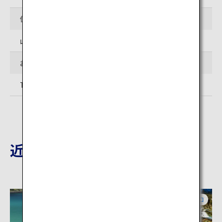
住所
山口県長門市油谷津黄498
お問い合わせ先
TEL: 0837-26-0708（長門市観光案内所YUKUTE）
近隣の観光地
山口
山口