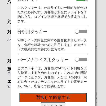
ANA国際線アップグレード特典
このクッキーは、WEBサイトの一般的な動作の
ために必要です。お客様が安全にフライトを予
約したり、ログイン状態を継続できるようにし
対象便・対象予約クラス
ます。
分析用クッキー
対象便
ANA国際線
WEBサイトの閲覧に関する匿名化されたデータ
を、分析や統計のために利用します。WEBサイ
ANA便名で他社が運航するコードシェア便や他社便名で
トの継続的な改善に役立ちます。
ANAが運航するコードシェア便はご利用できません。
パーソナライズ用クッキー
対象予約クラス
このクッキーは、お客様のWEBサイト利用をよ
旅程開始エリア
り快適にするためのものです。これまでの閲覧
日本地区旅程開始/日本地区以外の旅程開始
データに基づき、お客様一人ひとりの興味・関
エコノミークラスからプレミアムエコノミー
心に合ったコンテンツをWEBサイトや電子メー
ル、SNS、広告にて提供します。
Y/B/M/U/H/Q/V
ANA「ダイヤモンドサービス」メンバーのお客様は当日
選択して同意する
空席があり、アップグレードの要件（上位クラスのお座
席、お食事など）が整った場合に限り、アップグレード