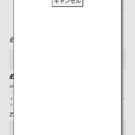
キャンセル
の対象とならない予約クラスでご購入の場合でも、2倍
のアップグレードポイントご利用によって、アップグレ
ードを承ります。
必要マイル数・必要ポイント数
必要マイルチャート
必要ポイント数
ANA「ダイヤモンドサービス」・「プラチナサービス」・
「ブロンズサービス」各メンバーおよび、ANAスーパーフラ
イヤーズ会員のお客様は、2020年度のアップグレードポイン
トでのアップグレードを承ります。
アップグレードポイントとは
必要ポイント数