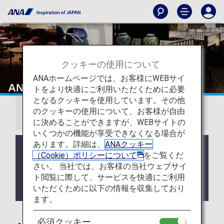
クッキーの使用について
ANAホームページでは、お客様にWEBサイ
ANA国際線アップグレード特典
トをより快適にご利用いただくために必要
となるクッキーを使用しています。その他
のクッキーの使用について、お客様が自由
お知らせ
に決めることができますが、WEBサイトの
いくつかの機能が享受できなくなる場合が
あります。詳細は、
ANAクッキー
アップグレードポイントのご提供は2026年度のプレ
（Cookie）ポリシーについて
をご覧くだ
ミアムメンバーならびにスーパーフライヤーズ本会
さい。 当社では、お客様の当社ウェブサイ
員の方へのご提供をもって終了いたします。詳しく
ト閲覧に際して、サービスを快適にご利用
は
アップグレードポイントのサービス終了について
いただくために以下の情報を収集しており
をご確認ください。
ます。
必須クッキー