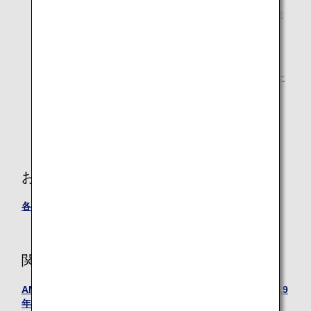
国際線特典航空券とアップグレード特典の併用はできま
せん。
空港では払い戻しのお手続きができません。
予約記録に幼児のお子様が含まれる場合、プレミアムエ
コノミーの幼児運賃（座席占有不可）または小児運賃
（座席占有可）の航空券のご購入が別途必要となりま
す。
お問い合わせ
各国・地域のお問い合わせ先へご連絡ください。
関連情報
ANA国際線特典航空券プレミアムエコノミーのご利用は2019
年4月1日ご搭乗分より開始いたします。