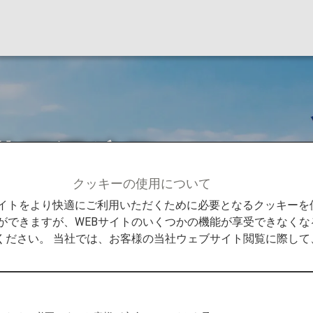
共同運航便）につい
クッキーの使用について
共同運航便）について
Bサイトをより快適にご利用いただくために必要となるクッキー
ができますが、WEBサイトのいくつかの機能が享受できなくな
ください。 当社では、お客様の当社ウェブサイト閲覧に際し
飛行機を共同運航している便のことで、ANA(NH)の