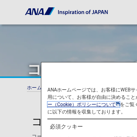
コードシェア（
ホーム
旅の計画とご予約
コードシェア（
ANAホームページでは、お客様にWE
用について、お客様が自由に決めること
ー（Cookie）ポリシーについて
をご覧
に以下の情報を収集しております。
コードシェア便一覧
必須クッキー
コードシェア便とは、2社以上の航空会社が