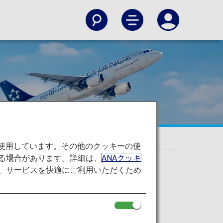
て
を使用しています。その他のクッキーの使
る場合があります。詳細は、
ANAクッキ
て、サービスを快適にご利用いただくため
便名で提携航空会社が運航する便を指しま