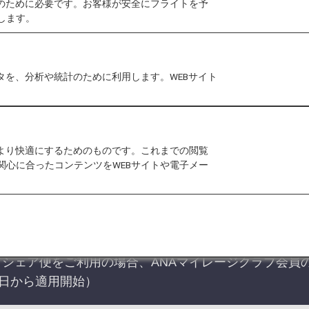
作のために必要です。お客様が安全にフライトを予
NAでは、さまざまな地域の航空会社と提携して、コー
します。
フライト接続が可能になります。コードシェア便の場合
タを、分析や統計のために利用します。WEBサイト
をより快適にするためのものです。これまでの閲覧
関心に合ったコンテンツをWEBサイトや電子メー
シェア便をご利用の場合、ANAマイレージクラブ会員
9日から適用開始）