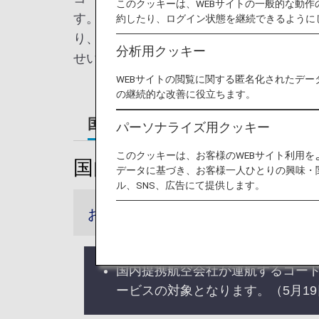
このクッキーは、WEBサイトの一般的な動
す。また、共同運航便とも呼ばれます。A
約したり、ログイン状態を継続できるように
り、世界中の都市間で、より簡単で便利な
分析用クッキー
せいたします。
WEBサイトの閲覧に関する匿名化されたデー
の継続的な改善に役立ちます。
国内線
国際線
パーソナライズ用クッキー
このクッキーは、お客様のWEBサイト利用
国内線
データに基づき、お客様一人ひとりの興味・
ル、SNS、広告にて提供します。
お知らせ
国内提携航空会社が運航するコード
ービスの対象となります。（5月1