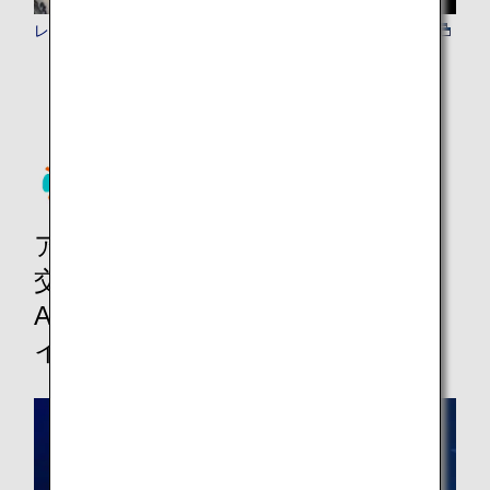
レストラン予約
アクティビティ、テーマパーク、
交通、Wi-Fi&SIMカード、その他！
ANAマイレージクラブ会員ならマ
イルが貯まります。