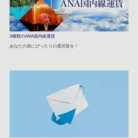
1人
3種類のANA国内線運賃
あなたの旅にぴったりの選択肢を！
プロモーションコードについて
前後3日の運賃を検索
・表示金額は選択いただいた条件でのもっともおトクな運賃となりま
す。
・表示金額と空席状況は最新ではない場合があります。[検索する]ボタ
ンより最新の空席照会結果をご確認ください。
・「＊」は現在金額が確認できない都市・日付となります。空席照会結
果画面にて最新の情報をご確認ください。
・表示金額には、運賃、
燃油特別付加運賃
、
航空保険特別料金
、その他
の各種税金、料金などが含まれます。発券時に再計算するため、変動す
る可能性があります。
・複数空港がある都市においては、複数空港の中でのおトクな運賃が表
示される場合があります。