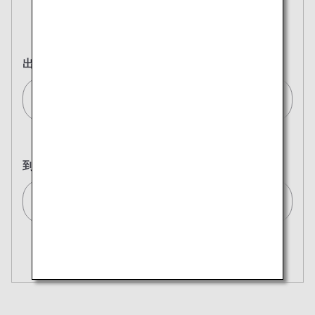
往復
片道
出発地
ジュネーブ/Geneva[GVA]
到着地
東京(全て)/Tokyo (All)[TYO]
複数都市で検索
閉じる
エコノミークラス
開く
往復で異なるクラスで検索
運賃タイプ指定なし
ご利用条件