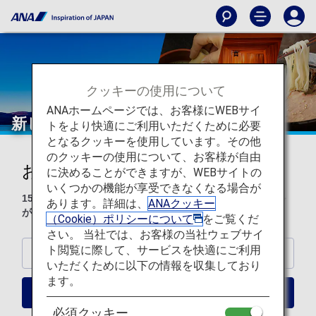
クッキーの使用について
ANAホームページでは、お客様にWEBサイ
新しい日本の魅力を見つけよう
トをより快適にご利用いただくために必要
となるクッキーを使用しています。その他
のクッキーの使用について、お客様が自由
おすすめのホテル
に決めることができますが、WEBサイトの
いくつかの機能が享受できなくなる場合が
150万軒以上のホテルを取り揃え、オンライン予約でマイル
あります。詳細は、
ANAクッキー
が貯まる・使える「ANAワールドホテル」！
（Cookie）ポリシーについて
をご覧くだ
さい。 当社では、お客様の当社ウェブサイ
ト閲覧に際して、サービスを快適にご利用
東京
いただくために以下の情報を収集しており
ます。
大阪
必須クッキー