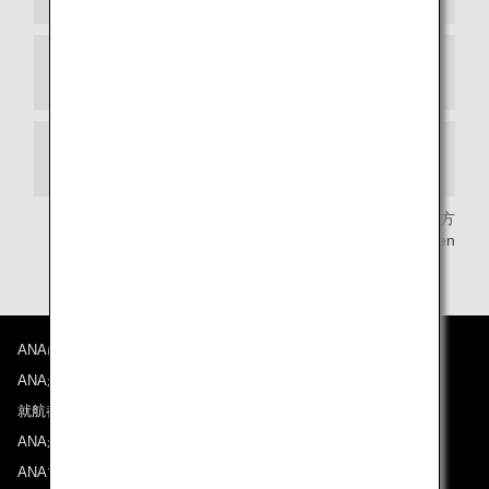
マナー
喫煙
情報提供:旅行・観光の 地球の歩き方
Copyright (C) 地球の歩き方/Gakken
ANAについて
ANAからのお知らせ
就航都市
ANAがお約束する体験
ANAマイレージクラブ