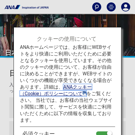
クッキーの使用について
ANAホームページでは、お客様にWEBサイ
日本
トをより快適にご利用いただくために必要
となるクッキーを使用しています。その他
のクッキーの使用について、お客様が自由
日本旅行のご案内
に決めることができますが、WEBサイトの
いくつかの機能が享受できなくなる場合が
入国要件、気候、通貨、電圧など、日本へ旅行される際に知
あります。詳細は、
ANAクッキー
っていただきたいことをご紹介します。
（Cookie）ポリシーについて
をご覧くだ
さい。 当社では、お客様の当社ウェブサイ
ト閲覧に際して、サービスを快適にご利用
パスポート
いただくために以下の情報を収集しており
ます。
検疫
必須クッキー