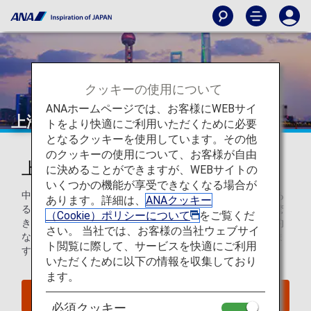
クッキーの使用について
ANAホームページでは、お客様にWEBサイ
上海
トをより快適にご利用いただくために必要
となるクッキーを使用しています。その他
のクッキーの使用について、お客様が自由
上海を知ろう
に決めることができますが、WEBサイトの
いくつかの機能が享受できなくなる場合が
中国にあって、ファッションと金融とが交錯し、賑わいのあ
あります。詳細は、
ANAクッキー
る上海の街を旅してみませんか。悠久の歴史と近未来的な驚
（Cookie）ポリシーについて
をご覧くだ
きに満ちた都市には、高層ビルが形作る稜線の下に、古典的
さい。 当社では、お客様の当社ウェブサイ
な庭園や植民地時代の建物が林立し、遊歩道が広がっていま
ト閲覧に際して、サービスを快適にご利用
す。
いただくために以下の情報を収集しており
ます。
上海へのフライトを探す
必須クッキー