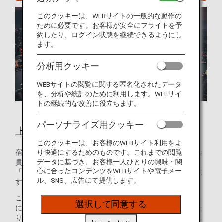
このクッキーは、WEBサイトの一般的な動作の
ために必要です。お客様が安全にフライトを予
約したり、ログイン状態を継続できるようにし
ます。
分析用クッキー
WEBサイトの閲覧に関する匿名化されたデータ
を、分析や統計のために利用します。WEBサイ
トの継続的な改善に役立ちます。
パーソナライズ用クッキー
上海のホテル
このクッキーは、お客様のWEBサイト利用をよ
り快適にするためのものです。これまでの閲覧
宿泊施設のご予約はお済みですか？ANAマイレージクラブ会
データに基づき、お客様一人ひとりの興味・関
員のお客様は、世界の約100万軒のホテルが利用できる
心に合ったコンテンツをWEBサイトや電子メー
「ANAワールドホテル」サービスを使って、ホテルをご予約
ル、SNS、広告にて提供します。
することができます。
このサービスを使えば、ANAマイレージクラブのアカウント
選択して同意する
にログインして最適なホテルを選ぶだけで、マイルを貯めた
り使ったりできます。ご家族でプール付きのホテルをお探し