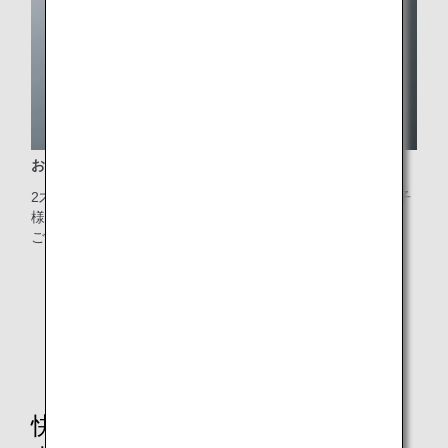
お子様向けのお食事（CHML）
2才から5才までのお子様向けのお食事です。柔らかく、お子
様でもお召し上がりになりやすいものをご提供しています。
ご希望の方は、
お子様向けのお食事
からご予約ください。
* 座席を保有するお子様が対象です。
* 画像はイメージです。
快適にお過ごしいただくための機