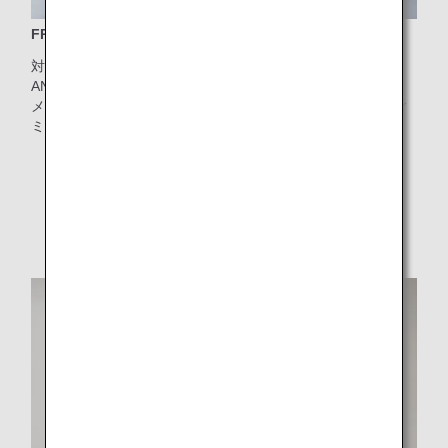
FRANZI（フランツィ）のアメニティポーチ
対象クラス：ビジネスクラス
ANAオリジナルデザイン。FRANZI（フランツィ）が機内ア
メニティを手掛けるのは世界初！CULTI MILANO（クルティ
ミラノ）の化粧品入り
* ポーチの形状、色は時期により異なります。
* 予告なく仕様を変更する場合があります。