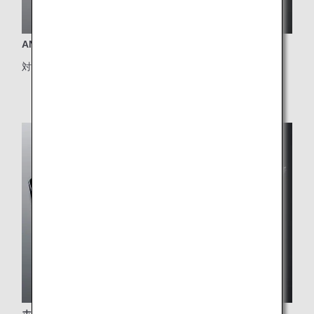
ANA自慢のシェフの技が結集したビジネスクラス機内食
対象クラス：ビジネスクラス
ホノルル線限定のプレミアムエコノミーメニュー