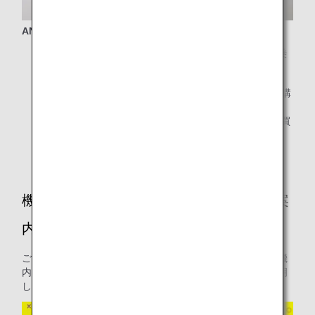
ANA HONU ぬいぐるみ（ラニ・カイ・ラー）
* 機内でのご注文：FLYING HONU（A380型機）ご搭乗
時のみご購入いただけます。
* プリオーダーサービス：全路線で「3色セット」をご購
入いただけます。なお、各色の「単体購入」は、
FLYING HONU（A380型機）にご搭乗のお客様のみお買
い求めいただけます。
機内免税品プリオーダーサービスご利用案
内
ご搭乗前に機内免税品販売の商品をお申し込みいただける機
内免税品プリオーダーサービスについてご利用の流れを説明
します。