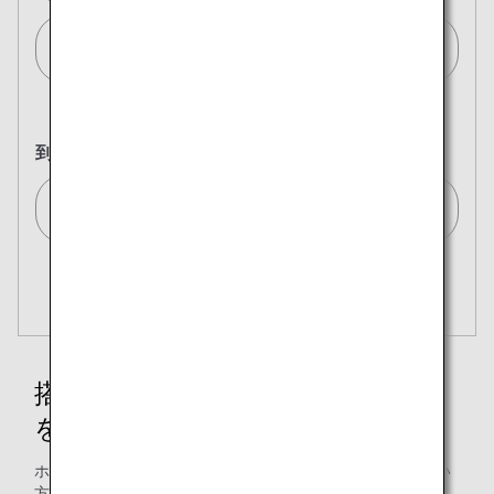
ジュネーブ/Geneva[GVA]
到着地
東京(全て)/Tokyo (All)[TYO]
複数都市で検索
閉じる
エコノミークラス
開く
往復で異なるクラスで検索
運賃タイプ指定なし
ご利用条件
搭乗クラス別の機内食・ドリンク
を見る
往路出発日および時間帯
ホノルル線以外の機内食・ドリンクについてご確認頂きたい
日付を選択
方は下記から、ご確認頂けます。