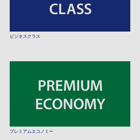
プロモーションコードについて
ビジネスクラス
前後3日の運賃を検索
・表示金額は選択いただいた条件でのもっともおトクな運賃となりま
す。
・表示金額と空席状況は最新ではない場合があります。[検索する]ボタ
ンより最新の空席照会結果をご確認ください。
・「＊」は現在金額が確認できない都市・日付となります。空席照会結
果画面にて最新の情報をご確認ください。
・表示金額には、運賃、
燃油特別付加運賃
、
航空保険特別料金
、その他
の各種税金、料金などが含まれます。発券時に再計算するため、変動す
る可能性があります。
・複数空港がある都市においては、複数空港の中でのおトクな運賃が表
示される場合があります。
検索する
プレミアムエコノミー