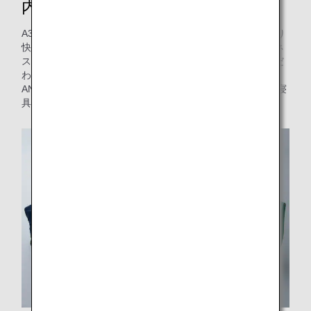
内アメニティ
A380型機「FLYING HONU」の就航に合わせて、機内でより
快適にお過ごしいただけるよう、ファーストクラスとビジネ
スクラスの機内アメニティを一新しました。天然素材にこだ
わった寝具で、快適なひとときをお過ごしください。また、
ANA COUCHiiをご利用のお客様には、カウチシート専用の寝
具をご用意しています。