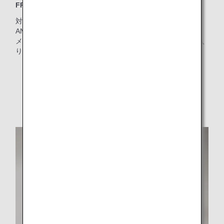
FRANZI（フランツィ）のアメニティポーチ
対象クラス：ファーストクラス
ANAオリジナルデザイン。FRANZI（フランツィ）が機内ア
メニティを手掛けるのは世界初！コスメデコルテの化粧品入
り
* ポーチの形状、色は時期により異なります。
* 予告なく仕様を変更する場合があります。