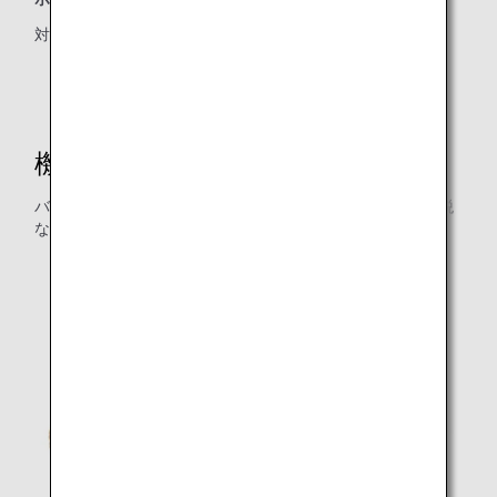
対象クラス：プレミアムエコノミー
機内販売
バラエティ豊かなラインナップを誇るANAの機内販売。免税
ならではのお手頃な価格で提供します。