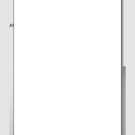
ANA ふわふわHONUマスコットセット
* 機内とプリオーダーサービスにてご購入いただけま
す。