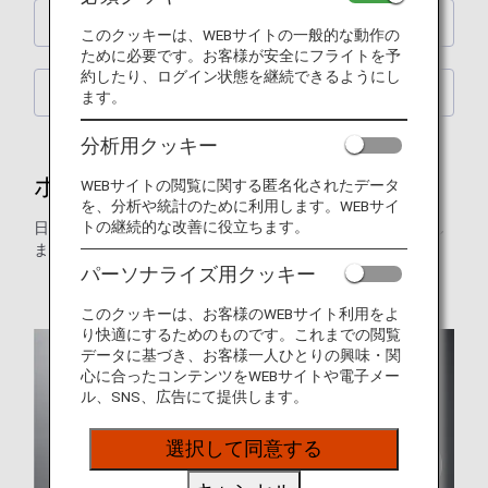
お子様向けのサービス
このクッキーは、WEBサイトの一般的な動作の
ために必要です。お客様が安全にフライトを予
約したり、ログイン状態を継続できるようにし
アメニティ
ます。
分析用クッキー
ホノルル線の機内食メニュー
WEBサイトの閲覧に関する匿名化されたデータ
を、分析や統計のために利用します。WEBサイ
トの継続的な改善に役立ちます。
日本発のホノルル線でお楽しみいただける機内食をご案内し
ます。
パーソナライズ用クッキー
* 画像はイメージです。
このクッキーは、お客様のWEBサイト利用をよ
り快適にするためのものです。これまでの閲覧
データに基づき、お客様一人ひとりの興味・関
心に合ったコンテンツをWEBサイトや電子メー
ル、SNS、広告にて提供します。
選択して同意する