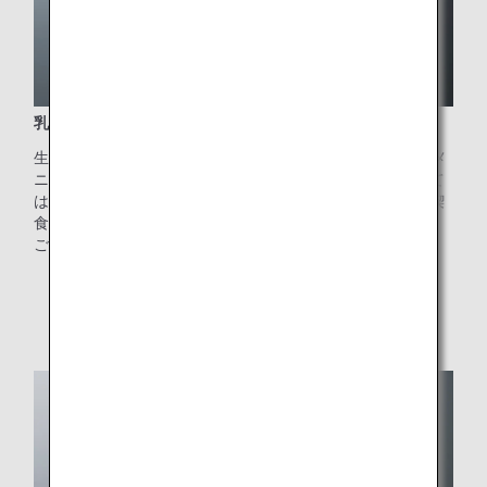
乳幼児向けのお食事（BBML）
生後6カ月から2才未満までのお子様が対象のお食事です。メ
ニュー内容は主に離乳食期のお食事となっており、例として
は瓶詰めのピューレやスープなどをご提供しております。喫
食可否については必ず同伴者の方が確認してください。
ご希望の方は、
お子様向けのお食事
からご予約ください。
* 画像はイメージです。