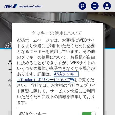
クッキーの使用について
ANAホームページでは、お客様にWEBサイ
お預かりする手荷物
トをより快適にご利用いただくために必要
となるクッキーを使用しています。その他
のクッキーの使用について、お客様が自由
ANA便にてお預かりする手荷物に
に決めることができますが、WEBサイトの
いくつかの機能が享受できなくなる場合が
ついて
あります。詳細は、
ANAクッキー
（Cookie）ポリシーについて
をご覧くだ
ANA便でお預かりする手荷物の個数・重量・サイズ制限、な
さい。 当社では、お客様の当社ウェブサイ
らびに超過手荷物料金についてご案内します。
ト閲覧に際して、サービスを快適にご利用
無料手荷物許容量を超えるお手荷物をお預かりする場
いただくために以下の情報を収集しており
合、別途、超過手荷物料金を頂戴いたします。詳細は、
ます。
「超過手荷物料金」をご確認ください。
必須クッキー