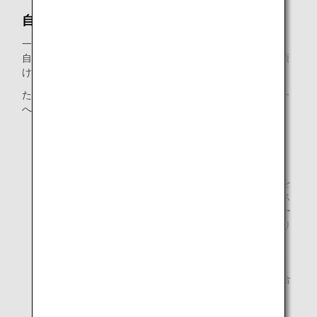
自動手荷物預け機
一部の空港では自動チェックイン機がご利用いただけます。
自動チェックイン機にて手荷物タグを発行後、自動手荷物預
け機にて手荷物をお預けください。
ただし、以下のお客様はANA国際線チェックインカウンター
へお越しください。
ご搭乗に際してお手伝いが必要なお客様
超過手荷物料金のお支払いが必要なお客様
危険なもの、壊れやすいもの、または基準外の手荷物を
お預けのお客様。さらに、ゴルフバッグ、スキー板、ス
ノーボード、サーフボード、ペット、折たたみ式ベビー
カー、傘または三脚は、自動チェックイン機ではお取り
扱いできません。
* ご予約や航空券の内容によっては、ご利用いただけな
い場合もあります。詳細はANAの地上係員までお問い合
わせください。