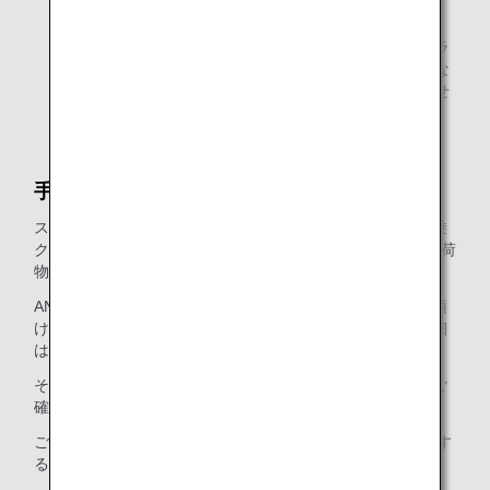
* 2026年5月19日以降のご搭乗分から、日本国内線の予
約検索画面での表記を従来の「プレミアムクラス」・
「普通席」から、「ファーストクラス（プレミアムクラ
ス）」・「エコノミークラス」へ変更いたしました。な
お、当表記変更に伴うサービスの変更は予定していませ
ん。
手荷物許容量の拡大サービス
スターアライアンス・ゴールドメンバーのお客様は、ご搭乗
クラスの無料手荷物許容量を＋1個または適用となる無料手荷
物許容量＋20kgを無料でお預かりいたします。
ANAマイレージクラブ会員のお客様は、マイルを使ってお預
けいただけるお手荷物の個数を増やすことができます。詳細
は、
手荷物許容量の追加
をご確認ください。
その他、詳細につきましては
プレミアムメンバーの特典
をご
確認ください。
ご入会はおすみですか？
ANAマイレージクラブ
に入会す
る