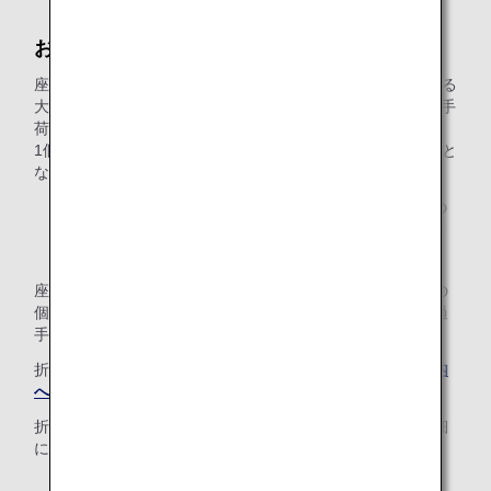
お子様（幼児・小児）の手荷物
座席を使用しない2歳未満のお子様をお連れの場合、同行する
大人の無料手荷物許容量に加え、1個（全クラス共通*1）の手
荷物を無料でお預かりいたします。
1個あたりのサイズ・重量は、同行する大人と同じ取り扱いと
なります。
*1 エコノミークラスにて無料手荷物許容量が「0個」の
運賃をご利用の場合は、お子様の手荷物も「0個」とな
り無料ではお預かりできません。
座席を使用するお子様の場合、無料でお預かりする手荷物の
個数・サイズ・重量・無料手荷物許容量を超える場合の超過
手荷物料金は大人と同じ取り扱いになります。
折たたみ式ベビーカーの機内への持ち込みについては、
機内
への持ち込み
をご確認ください。
折たたみ式ベビーカーは無料でお預かりします。その他詳細
については、
小さなお子様連れのお客様
をご確認ください。