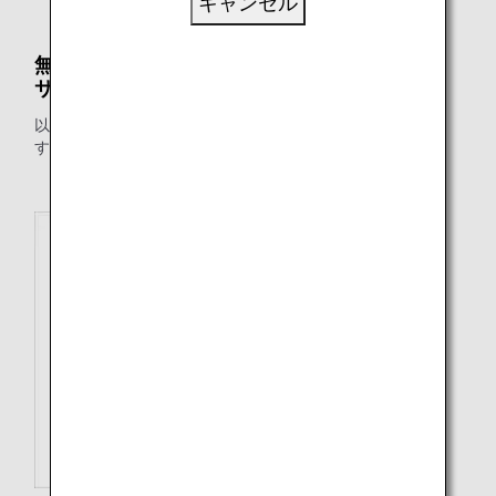
キャンセル
無料でお預かりする預入手荷物の個数・重量・
サイズに関するガイドライン
以下の表は、ANA国際線の手荷物ルールをまとめたもので
す。