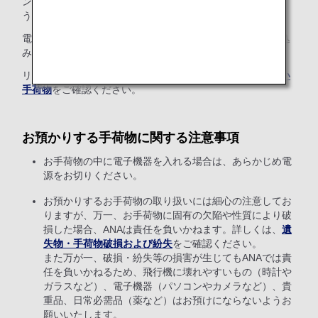
ンターには出発時刻の120分前までにお越しくださいますよ
うお願いいたします。
電動車いす用リチウムイオンバッテリーのお預かり・持ち込
みは、法令による制限があります。
リチウムイオンバッテリーについては、
お取り扱いできない
手荷物
をご確認ください。
お預かりする手荷物に関する注意事項
お手荷物の中に電子機器を入れる場合は、あらかじめ電
源をお切りください。
お預かりするお手荷物の取り扱いには細心の注意してお
りますが、万一、お手荷物に固有の欠陥や性質により破
損した場合、ANAは責任を負いかねます。詳しくは、
遺
失物・手荷物破損および紛失
をご確認ください。
また万が一、破損・紛失等の損害が生じてもANAでは責
任を負いかねるため、飛行機に壊れやすいもの（時計や
ガラスなど）、電子機器（パソコンやカメラなど）、貴
重品、日常必需品（薬など）はお預けにならないようお
願いいたします。