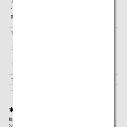
東京（羽田ターミナ
6:25からチェックイン終了まで
ル3）
関西
便出発2時間30分前～チェックイン
終了まで
香港
便出発3時間前からチェックイン終
了まで
ロンドン
便出発3時間前からチェックイン終
了まで
シンガポール
便出発3時間前からチェックイン終
了まで
フランクフルト
6:00からチェックイン終了まで
上海（浦東）
5:00からチェックイン終了まで
車いすをご利用のお客様
機内にお預かりするスペースに限りがありますので、お客様
の車いすは、チェックインカウンターにてお預かりし、ANA