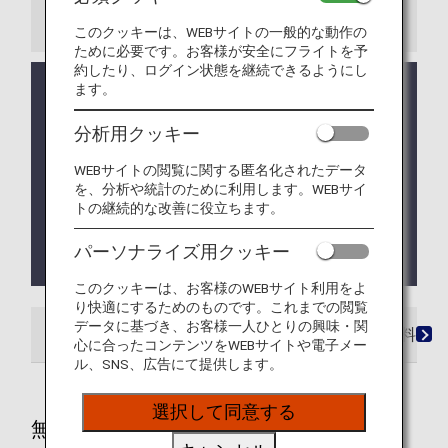
ご注意
このクッキーは、WEBサイトの一般的な動作の
ために必要です。お客様が安全にフライトを予
約したり、ログイン状態を継続できるようにし
コードシェア便および他航空会社の運航便が旅程に
ます。
含まれる場合は、
他社の手荷物ルール
が適用になる
場合があります。
分析用クッキー
国際旅程に含まれる日本国内線は、国際線の手荷物
WEBサイトの閲覧に関する匿名化されたデータ
ルールが適用になります。
を、分析や統計のために利用します。WEBサイ
トの継続的な改善に役立ちます。
航空機での輸送が可能であるか、出発までに確認が
取れない場合は、輸送をお断りすることがあります
パーソナライズ用クッキー
ので、あらかじめご了承ください。
このクッキーは、お客様のWEBサイト利用をよ
り快適にするためのものです。これまでの閲覧
データに基づき、お客様一人ひとりの興味・関
無料でお預かりする手荷物許容量
超過手荷物料金
心に合ったコンテンツをWEBサイトや電子メー
ル、SNS、広告にて提供します。
選択して同意する
無料でお預かりする手荷物許容量