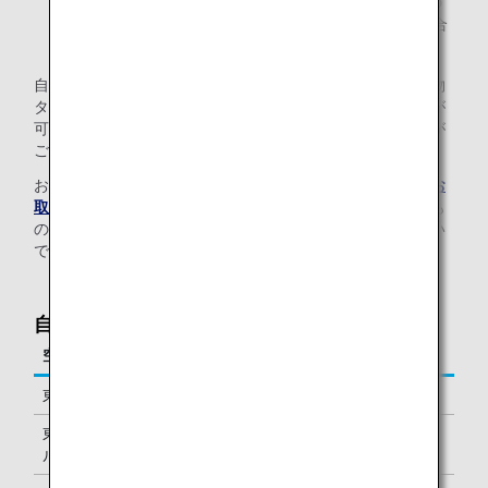
* システム仕様により、乗り継ぎ便が未チェックインの
場合、最終目的地までの手荷物タグが発行されない場合
があります。詳細は空港係員にお尋ねください。
自動チェックイン機で手荷物タグを発行した場合は、手荷物
タグを添付した後、自動手荷物預け機にて手荷物のお預けが
可能です。（空港により機器仕様、操作方法が異なる場合が
ございます。予めご了承ください。）
お預かりする手荷物として認められていないもののほか（
お
取り扱いできない手荷物
をご確認ください）、壊れやすいも
のや特殊な形状の手荷物は自動手荷物預け機ではお取り扱い
できません。
自動手荷物預け機 オープン時間
空港
オープン時間
東京（成田）
7:00からチェックイン終了まで
東京（羽田ターミナ
5:45からチェックイン終了まで
ル2）