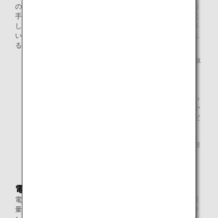
の車いすをご利用いただきます。お座席への移動は係員がお
手伝いいたします。また、機内では客室用の車いすをご用意
しておりますのでご利用ください。なお、お客様ご自身の車
いすを使用して、飛行機出入り口までのご移動をご希望され
る場合は、係員までお知らせください。
ANA国際線では、1便につき1台まで折りたたみ式手動車
椅子に限り、機内にてお預かりすることができます。
車いすのサイズ、対象便などの詳細につきましては、
ANAの空港係員にご確認ください。なお、航空機によっ
ては、機内スペースに限りがあるため、車いすのお預か
りができない場合もございます。あらかじめご了承くだ
さい。
詳しくは、
おからだの不自由なお客様へのご案内
をご確
認ください。
電動車いす
電動車いすをご利用のお客様は、ご予約の際に、サイズ・重
量・バッテリーの種類をお知らせください。また、空港カウ