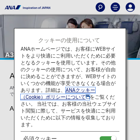
クッキーの使用について
ANAホームページでは、お客様にWEBサイ
A380ビジネスクラス
トをより快適にご利用いただくために必要
となるクッキーを使用しています。その他
のクッキーの使用について、お客様が自由
ANAビジネススタッガード
に決めることができますが、WEBサイトの
いくつかの機能が享受できなくなる場合が
ANAのA380 ビジネスクラス 座席・シートについてのご案内
あります。詳細は、
ANAクッキー
です。
（Cookie）ポリシーについて
をご覧くだ
さい。 当社では、お客様の当社ウェブサイ
A380
ト閲覧に際して、サービスを快適にご利用
いただくために以下の情報を収集しており
ます。
必須クッキー