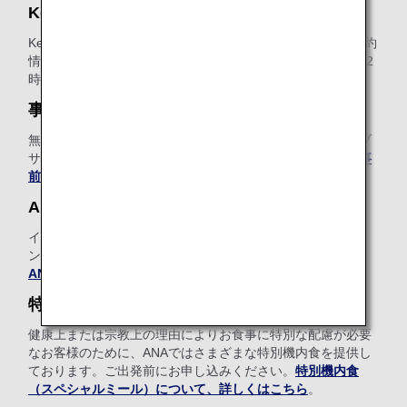
Keep My Fare
Keep My Fareは、航空券のご購入を検討される際に、ご予約
情報や運賃情報を確保できる便利なサービスです（発券の72
時間前まで）。
Keep My Fareについて、詳しくはこちら
。
事前追加手荷物
無料手荷物許容量を超える手荷物の追加料金を、ANAウェブ
サイトで事前にお支払いいただける便利なサービスです。
事
前追加手荷物について、詳しくはこちら
。
ANA Wi-Fi Service
インターネット、Eメール、SNSをご利用いただける機内イ
ンターネット接続サービスをご用意しています（有料）。
ANA Wi-Fi Serviceについて、詳しくはこちら
。
特別機内食（スペシャルミール）
健康上または宗教上の理由によりお食事に特別な配慮が必要
なお客様のために、ANAではさまざまな特別機内食を提供し
ております。ご出発前にお申し込みください。
特別機内食
（スペシャルミール）について、詳しくはこちら
。