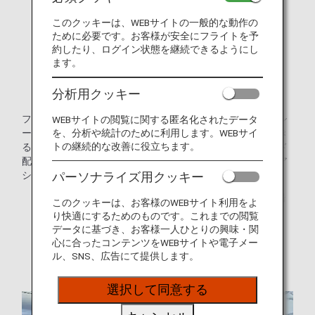
このクッキーは、WEBサイトの一般的な動作の
ために必要です。お客様が安全にフライトを予
約したり、ログイン状態を継続できるようにし
ます。
分析用クッキー
フルフラットシートを互い違いに配置した、スタッガードシ
WEBサイトの閲覧に関する匿名化されたデータ
を、分析や統計のために利用します。WEBサイ
ート配列を採用。どの席からでも直接通路に出ることができ
トの継続的な改善に役立ちます。
る、全席通路側スタイルです。またこれまでのスタッガード
配列を変更し、中央席ならびに通路を挟んだ一部座席はペア
シートを採用しました。
パーソナライズ用クッキー
* 運航する機材や座席仕様などは予告なく変更となる場
このクッキーは、お客様のWEBサイト利用をよ
合がございます。
り快適にするためのものです。これまでの閲覧
データに基づき、お客様一人ひとりの興味・関
* 画像はイメージです。
心に合ったコンテンツをWEBサイトや電子メー
ル、SNS、広告にて提供します。
選択して同意する