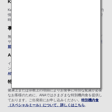
Keep My Fare
Keep My Fareは、航空券のご購入を検討される際に、ご予約
情報や運賃情報を確保できる便利なサービスです（発券の72
時間前まで）。
Keep My Fareについて、詳しくはこちら
。
事前追加手荷物
無料手荷物許容量を超える手荷物の追加料金を、ANAウェブ
サイトで事前にお支払いいただける便利なサービスです。
事
前追加手荷物について、詳しくはこちら
。
ANA Wi-Fi Service
インターネット、Eメール、SNSをご利用いただける機内イ
ンターネット接続サービスをご用意しています（有料）。
ANA Wi-Fi Serviceについて、詳しくはこちら
。
特別機内食（スペシャルミール）
健康上または宗教上の理由によりお食事に特別な配慮が必要
なお客様のために、ANAではさまざまな特別機内食を提供し
ております。ご出発前にお申し込みください。
特別機内食
（スペシャルミール）について、詳しくはこちら
。