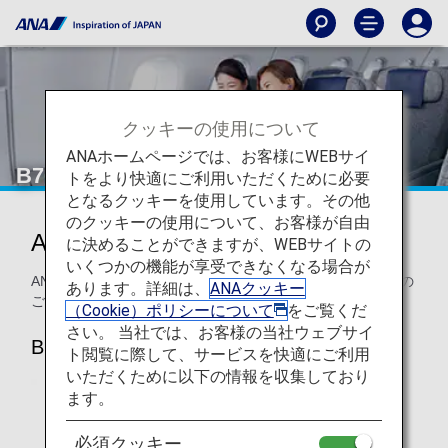
クッキーの使用について
ANAホームページでは、お客様にWEBサイ
B767-300ERビジネスクラス
トをより快適にご利用いただくために必要
となるクッキーを使用しています。その他
のクッキーの使用について、お客様が自由
ANA BUSINESS CRADLE
に決めることができますが、WEBサイトの
いくつかの機能が享受できなくなる場合が
ANAのB767-300ER ビジネスクラス 座席・シートについての
あります。詳細は、
ANAクッキー
ご案内です。
（Cookie）ポリシーについて
をご覧くだ
さい。 当社では、お客様の当社ウェブサイ
B767-300ER（202席）
ト閲覧に際して、サービスを快適にご利用
いただくために以下の情報を収集しており
ます。
必須クッキー