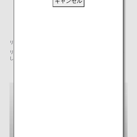
キャンセル
リクライニングシート
リクライニング時にはシート全体で体をしっかりとサポート
し、ゆりかご「CRADLE」のようなくつろぎ感