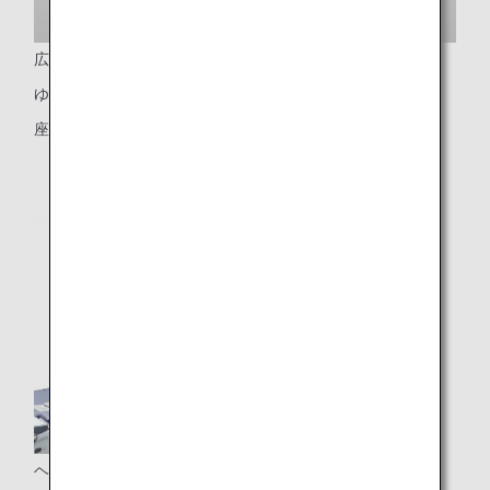
広いシートピッチ
ゆとりある59インチのシートピッチ
座席幅（約21.5インチ、約54.6センチ）
ヘッドレスト