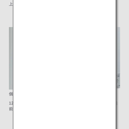
上下に調整ができるヘッドレスト
個人用シートモニター
12.1インチタッチパネル式の大型液晶ワイドスクリーン（最
前列は10.6インチ）