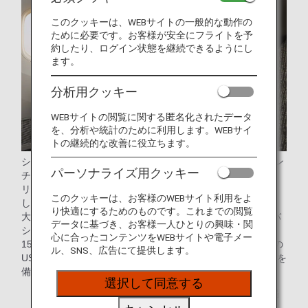
このクッキーは、WEBサイトの一般的な動作の
ために必要です。お客様が安全にフライトを予
約したり、ログイン状態を継続できるようにし
ます。
分析用クッキー
WEBサイトの閲覧に関する匿名化されたデータ
を、分析や統計のために利用します。WEBサイ
トの継続的な改善に役立ちます。
シートピッチは、現行より2インチ（約5センチ）広い40イン
パーソナライズ用クッキー
チ（約101センチ）。
リクライニング幅も、現行より2インチ（約5センチ）拡大
このクッキーは、お客様のWEBサイト利用をよ
し、9インチ（約23センチ）を実現。
り快適にするためのものです。これまでの閲覧
大型のウィングパネルをヘッドレスト部分に備え、プライバ
データに基づき、お客様一人ひとりの興味・関
シー性を高めた最新型のシートです。
心に合ったコンテンツをWEBサイトや電子メー
15.6インチの大型モニターや十分な収納スペース、Type Cの
ル、SNS、広告にて提供します。
USBポート、Bluetooth オーディオ接続など、充実した機能を
備えました。
選択して同意する
* 運航する機材や座席仕様などは予告なく変更となる場
合がございます。