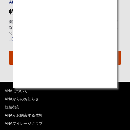
ANA Wi-Fi Serviceについて、詳しくはこちら
。
特別機内食（スペシャルミール）
健康上または宗教上の理由によりお食事に特別な配慮が必要
なお客様のために、ANAではさまざまな特別機内食を提供し
ております。ご出発前にお申し込みください。
特別機内食
（スペシャルミール）について、詳しくはこちら
。
ANAプレミアムエコノミー体験
ANAについて
ANAからのお知らせ
就航都市
ANAがお約束する体験
ANAマイレージクラブ