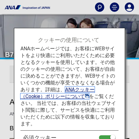
クッキーの使用について
ANAホームページでは、お客様にWEBサイ
B787-9プレミアムエコノミー
トをより快適にご利用いただくために必要
となるクッキーを使用しています。その他
のクッキーの使用について、お客様が自由
246/215席
206席
に決めることができますが、WEBサイトの
いくつかの機能が享受できなくなる場合が
あります。詳細は、
ANAクッキー
（Cookie）ポリシーについて
をご覧くだ
ANAプレミアムエコノミー
さい。 当社では、お客様の当社ウェブサイ
ト閲覧に際して、サービスを快適にご利用
ANAのB787-9 プレミアムエコノミークラス シートのご紹介
いただくために以下の情報を収集しており
ます。
B787-9（206席）
必須クッキー