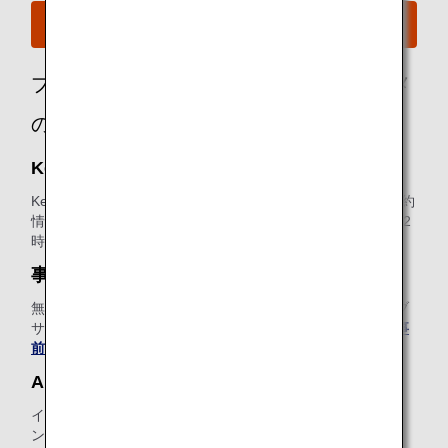
B787-9のシートマップを見る
プレミアムエコノミーのお客様におススメ
のオプショナルサービス
Keep My Fare
Keep My Fareは、航空券のご購入を検討される際に、ご予約
情報や運賃情報を確保できる便利なサービスです（発券の72
時間前まで）。
Keep My Fareについて、詳しくはこちら
。
事前追加手荷物
無料手荷物許容量を超える手荷物の追加料金を、ANAウェブ
サイトで事前にお支払いいただける便利なサービスです。
事
前追加手荷物について、詳しくはこちら
。
ANA Wi-Fi Service
インターネット、Eメール、SNSをご利用いただける機内イ
ンターネット接続サービスをご用意しています（有料）。