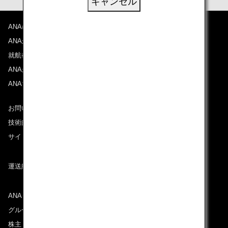
キャンセル
ANAについて
ANAからのお知らせ
就航都市
ANAがお約束する体験
ANAマイレージクラブ
お問い合わせ
技術的なお問い合わせ（推奨環境）
サイトマップ
運送約款
ANAグループについて
グループ企業一覧
株主・投資家情報