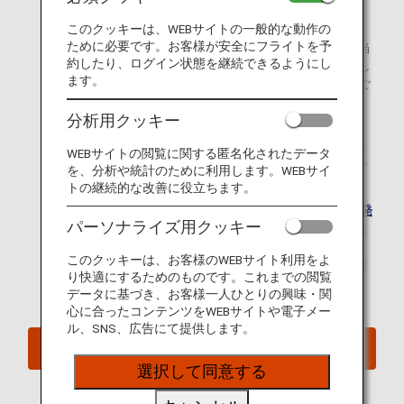
は、宿泊費・交通費等の諸費用を負担いたします。
このクッキーは、WEBサイトの一般的な動作の
ために必要です。お客様が安全にフライトを予
天候など当社の不可抗力による遅延・欠航の場合は、当
約したり、ログイン状態を継続できるようにし
社の可能な範囲にて宿泊施設等の手配をお手伝いいたし
ます。
ます。ただし、費用はお客様のご負担となりますのでご
了承ください。
分析用クッキー
本対応は、ご出発日当日に遅延・欠航が発生した場合
WEBサイトの閲覧に関する匿名化されたデータ
を対象としており、ご出発予定日以前のスケジュール
を、分析や統計のために利用します。WEBサイ
変更や欠航が決定している便は対象とはなりません。
トの継続的な改善に役立ちます。
ANAウェブサイト・
国際線欠航/遅延/臨時着陸証明書発
パーソナライズ用クッキー
行のご案内
から各証明書を発行することができま
す。
このクッキーは、お客様のWEBサイト利用をよ
なお証明書の発行対象はANA運航便に限ります。提携
り快適にするためのものです。これまでの閲覧
会社が運航する国際線のコードシェア便は対象外で
データに基づき、お客様一人ひとりの興味・関
す。
心に合ったコンテンツをWEBサイトや電子メー
ル、SNS、広告にて提供します。
振り替えに伴う諸費用のご案内
選択して同意する