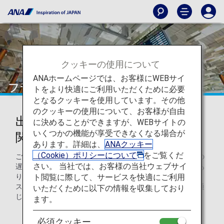
クッキーの使用について
ANAホームページでは、お客様にWEBサイ
フライトの遅延と欠航
トをより快適にご利用いただくために必要
となるクッキーを使用しています。その他
のクッキーの使用について、お客様が自由
出発当日の空港での遅延と欠航に
に決めることができますが、WEBサイトの
いくつかの機能が享受できなくなる場合が
関する情報
あります。詳細は、
ANAクッキー
（Cookie）ポリシーについて
をご覧くだ
ご出発日当日に悪天候や空港の混雑などにより、フライトの
さい。 当社では、お客様の当社ウェブサイ
遅延、欠航、経路変更などが、やむを得ず発生する場合があ
ト閲覧に際して、サービスを快適にご利用
ります。このような場合には、空港の案内表示やアナウン
ス、ANAウェブサイト、ANA予約・お客様センターなどを通
いただくために以下の情報を収集しており
じて、迅速に正確な状況をお伝えするよう努めています。
ます。
当社に起因する理由によって大幅な遅延・欠航が発生
必須クッキー
し、到着予定日に最終目的地にご到着できない場合に