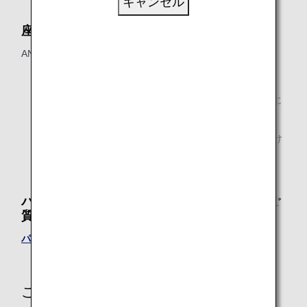
キャンセル
座席の指定について
ANAおからだの不自由な方の相談デスクへご相談ください。
混雑状況によりご希望に添えない場合がございます。
機材変更、その他やむを得ない理由により、予告なしに
座席が変更になる場合がございます。
日本国内線ではWeb等で事前座席指定をご利用いただけ
ない運賃が一部ございます。
パニック障がいのお客様についてのよくあるご
質問
パニック障がいですが、航空旅行は大丈夫でしょうか？
ご不明な点や、ご不安をお持ちのお客様