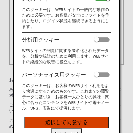
このクッキーは、WEBサイトの一般的な動作の
ために必要です。お客様が安全にフライトを予
約したり、ログイン状態を継続できるようにし
ます。
分析用クッキー
WEBサイトの閲覧に関する匿名化されたデータ
を、分析や統計のために利用します。WEBサイ
トの継続的な改善に役立ちます。
パーソナライズ用クッキー
お客様の状況や必要なお手伝いをお知らせください。
このクッキーは、お客様のWEBサイト利用をよ
あらかじめ航空旅行が可能かどうかや、発作が起こった際の
り快適にするためのものです。これまでの閲覧
対処方法を主治医にご相談ください。
データに基づき、お客様一人ひとりの興味・関
心に合ったコンテンツをWEBサイトや電子メー
ご搭乗時には発作が起こった際に有効なお薬をお持ちくださ
ル、SNS、広告にて提供します。
い。
ご自身で服薬できないかたは付き添いのかたの同伴をおすす
選択して同意する
めいたします。