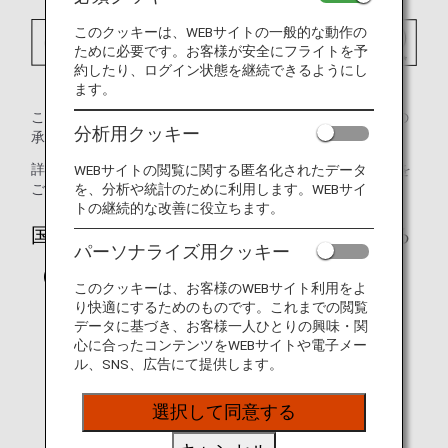
このクッキーは、WEBサイトの一般的な動作の
ために必要です。お客様が安全にフライトを予
約したり、ログイン状態を継続できるようにし
ます。
この画像は、当該チャイルドシートが国土交通省（日本）の
分析用クッキー
承認済みであることを示しています。
詳細については、
国土交通省（日本）
のウェブサイトを
WEBサイトの閲覧に関する匿名化されたデータ
を、分析や統計のために利用します。WEBサイ
ご確認ください。（日本語のみ）
トの継続的な改善に役立ちます。
国際連合欧州経済委員会の承認済みである
パーソナライズ用クッキー
（UN/ECE）
このクッキーは、お客様のWEBサイト利用をよ
り快適にするためのものです。これまでの閲覧
データに基づき、お客様一人ひとりの興味・関
心に合ったコンテンツをWEBサイトや電子メー
ル、SNS、広告にて提供します。
選択して同意する