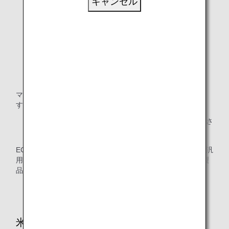
キャンセル
マーク上部の記載は、ECE規則番号と改訂シリーズ番号で
す。
「ECE」または「UN」の表示があることをご確認くださ
い。
ECE規則番号と改訂シリーズ番号の下に、「UNIVERSAL（汎
用型）」の文言、体重範囲、国番号、シリアルナンバー、製
品名が記載されています。
シリアルナンバーにある「03」は、規定の改訂番号で
す。
米国連邦自動車安全基準（FMVSS）にて