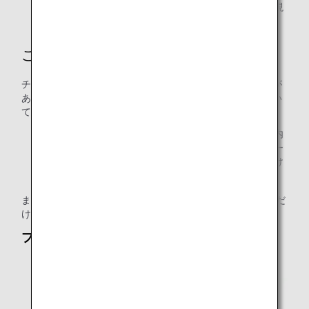
便での使用は以前まで認められていませんでしたが、現
在は「CARES」の使用のみ許可されています。
ご使用いただけないチャイルドシート
チャイルドシートは、常にシートベルトで固定できる必要が
あります。固定できないものは、その他の基準を満たしてい
ても機内でご使用いただくことはできません。
特に、国際線ファーストクラスやビジネスクラス、国内
線プレミアムエコノミーでは、座席幅が広いため、シー
トベルトでの固定が困難な場合があり、ご使用いただけ
ない場合もございます。
また、CARES以外で、こちらに記載のタイプはご使用いただ
けません。
ブースタータイプ