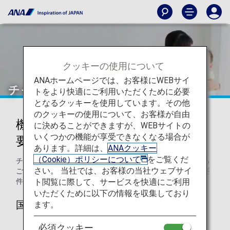
クッキーの使用について
ANAホームページでは、お客様にWEBサイ
チャイルドシートについて
トをより快適にご利用いただくために必要
となるクッキーを使用しています。その他
のクッキーの使用について、お客様が自由
機内でのチャイルドシート使用の
に決めることができますが、WEBサイトの
いくつかの機能が享受できなくなる場合が
要件
あります。詳細は、
ANAクッキー
（Cookie）ポリシーについて
をご覧くだ
チャイルドシートを機内にお持ち込みになってご使用になる
さい。 当社では、お客様の当社ウェブサイ
ご予定のお客様は、チャイルドシートが以下に記載の認定要
ト閲覧に際して、サービスを快適にご利用
件のうち1つを満たしていることが必要です。
いただくために以下の情報を収集しており
国土交通省（日本）の承認済みである
ます。
必須クッキー