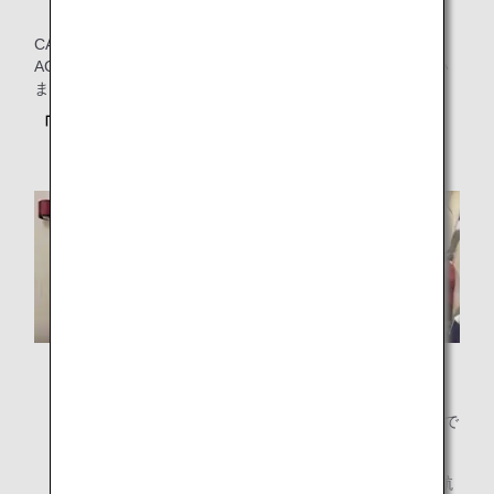
CARESのチャイルドシートには、「FAA APPROVED IN
ACCORDANCE WITH」と記載されたラベルが添付されてい
ます。
「CARES」のシートとは？
CARESは1歳以上かつ体重が22～44ポンド（約10～
20Kg）のお子様を対象に設計された航空機用のシートで
す。
ハーネスタイプのチャイルドシートについて、ANA運航