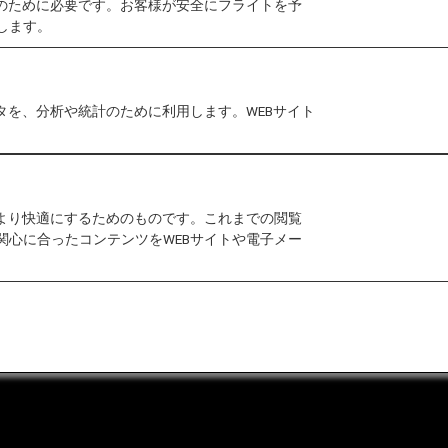
作のために必要です。お客様が安全にフライトを予
します。
否され、お客様のご負担にて出発地等にお戻しいただく
タを、分析や統計のために利用します。WEBサイト
をより快適にするためのものです。これまでの閲覧
関心に合ったコンテンツをWEBサイトや電子メー
合わせ
運送約款
なお問い合わせ（推奨環境）
マップ