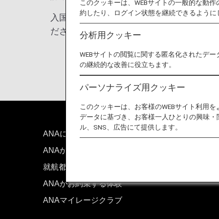
このクッキーは、WEBサイトの一般的な動
約したり、ログイン状態を継続できるように
入国条件を満たさず到着した犬は入国を拒
ださい。
分析用クッキー
WEBサイトの閲覧に関する匿名化されたデー
の継続的な改善に役立ちます。
パーソナライズ用クッキー
このクッキーは、お客様のWEBサイト利用
データに基づき、お客様一人ひとりの興味・
ル、SNS、広告にて提供します。
ANAについて
お問い
ANAからのお知らせ
技術的
就航都市
サイト
ANAがお約束する体験
ANAマイレージクラブ