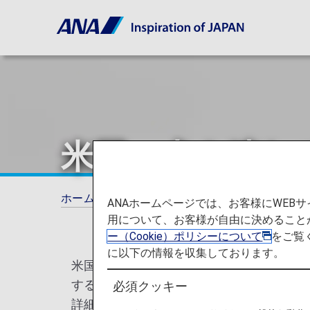
米国へ犬を連れ
ホーム
ご旅行の準備
ペットをお連れのお
ANAホームページでは、お客様にWE
用について、お客様が自由に決めること
ー（Cookie）ポリシーについて
をご覧
に以下の情報を収集しております。
米国疾病予防管理センター（Centers for Di
する全ての犬の入国条件が改定される旨、
必須クッキー
詳細につきましては、CDCのウェブサイト