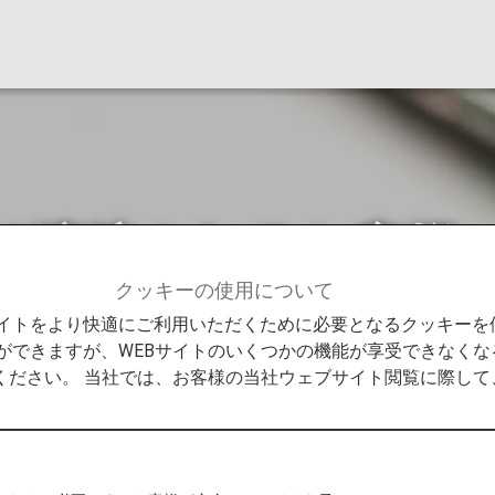
て渡航されるお客様
クッキーの使用について
客様
米国へ犬を連れて渡航されるお客様へ
Bサイトをより快適にご利用いただくために必要となるクッキー
ができますが、WEBサイトのいくつかの機能が享受できなくな
ください。 当社では、お客様の当社ウェブサイト閲覧に際し
sease Control and Prevention、以下CDC）
通達が発行されています。
Bringing a Dog into the U.S.（英語のみ）
よりご