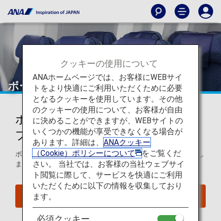
クッキーの使用について
ANAホームページでは、お客様にWEBサイ
ボーイング787-8（788）
トをより快適にご利用いただくために必要
となるクッキーを使用しています。その他
のクッキーの使用について、お客様が自由
ボーイング787-8 (788)シートマッ
に決めることができますが、WEBサイトの
いくつかの機能が享受できなくなる場合が
プ
あります。詳細は、
ANAクッキー
（Cookie）ポリシーについて
をご覧くだ
ボーイング787-8 (788)のシートマップについてご案内いたし
さい。 当社では、お客様の当社ウェブサイ
ます。
ト閲覧に際して、サービスを快適にご利用
いただくために以下の情報を収集しており
ます。
座席照会
必須クッキー