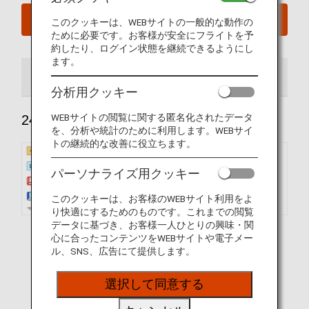
今すぐ予約
このクッキーは、WEBサイトの一般的な動作の
ために必要です。お客様が安全にフライトを予
約したり、ログイン状態を継続できるようにし
ます。
240席
184席
分析用クッキー
WEBサイトの閲覧に関する匿名化されたデータ
240席
を、分析や統計のために利用します。WEBサイ
トの継続的な改善に役立ちます。
パーソナライズ用クッキー
このクッキーは、お客様のWEBサイト利用をよ
り快適にするためのものです。これまでの閲覧
データに基づき、お客様一人ひとりの興味・関
心に合ったコンテンツをWEBサイトや電子メー
ル、SNS、広告にて提供します。
選択して同意する