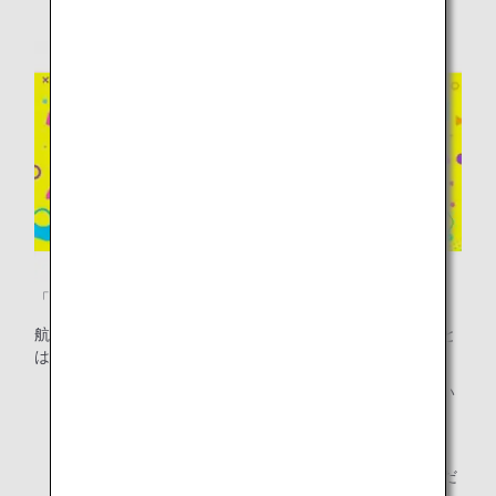
「プリオーダーサービス」で欲しい商品を事前にご注文
航空券を予約・購入後、WEBサイト上で商品を注文し、あと
は機内で受け取るだけの便利なサービスです。
短距離路線にご搭乗のお客様もすべての商品をご注文い
ただけます。
サービス対象外路線、お申込期間、その他詳細は「
機内免税品販売プリオーダーサービス
」をご覧くだ