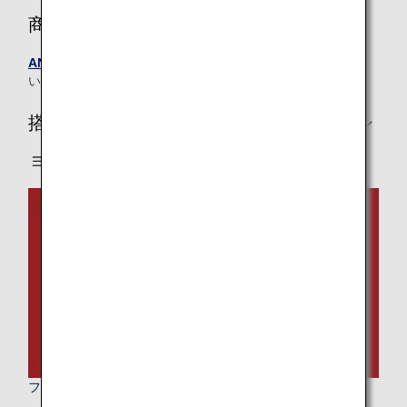
商品に関するお問い合わせ
ANA国際線 機内販売サポートページ
をご確認くださ
い。
搭乗クラスを選択してショッピングオプシ
ョンをご覧ください
ファーストクラス