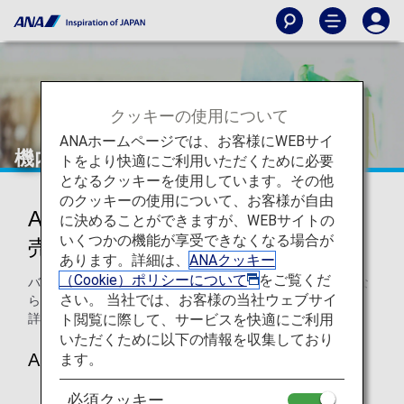
クッキーの使用について
ANAホームページでは、お客様にWEBサイ
機内免税品販売
トをより快適にご利用いただくために必要
となるクッキーを使用しています。その他
のクッキーの使用について、お客様が自由
ANA SKY SHOPでの機内免税品販
に決めることができますが、WEBサイトの
いくつかの機能が享受できなくなる場合が
売
あります。詳細は、
ANAクッキー
（Cookie）ポリシーについて
をご覧くだ
バラエティ豊かなラインナップを誇るANA機内販売。免税な
さい。 当社では、お客様の当社ウェブサイ
らではのお手頃な価格で提供します。
ト閲覧に際して、サービスを快適にご利用
詳細はANA SKY SHOPデジタルブックをご覧ください。
いただくために以下の情報を収集しており
ANA SKY SHOPデジタルブック
ます。
必須クッキー