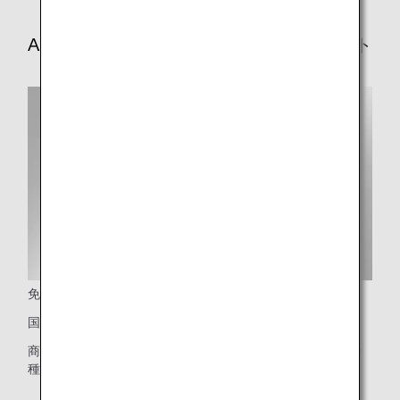
ANA SKY SHOPでの免税品販売のメリット
免税ならではのおトクな価格と豊富な品揃え
国際線機内販売は免税価格でお買い求めいただけます。
商品ラインナップは2ヵ月ごとにリニューアルし、常時約80
種類をご用意しております。
* ご搭乗の路線により、販売商品数が異なります。